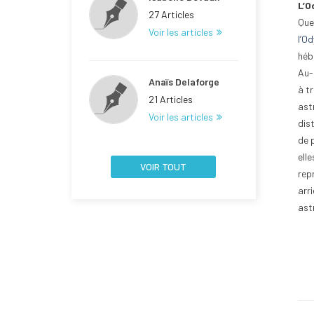
L’O
27 Articles
Que
Voir les articles
l’O
héb
Au-
Anaïs Delaforge
à tr
21 Articles
ast
Voir les articles
dis
de p
elle
VOIR TOUT
rep
arri
ast