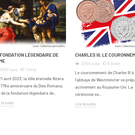
 FONDATION LÉGENDAIRE DE
CHARLES III, LE COURONNE
ME
2054
vues
0
Aimé
2687
vues
1
Aimé
Le couronnement de Charles III à
1 avril 2023, la Ville éternelle fêtera
l’abbaye de Westminster se prép
2 776e anniversaire du Dies Romana,
activement au Royaume-Uni. La
 de la fondation légendaire de...
cérémonie se...
 la suite
Lire la suite