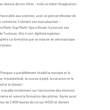
 au-dessus de nos têtes : voilà où mène l’imagination
nt favorable aux sciences, avec un père professeur de
 comme lui. Il obtient son baccalauréat –
oire Math-Sup/Math-Spé à Rouen. Il poursuit ses
e Toulouse, d’où il sort diplômé ingénieur
nt classer les pièces
Quand est-ce que la Bulgarie
complète sa formation par un master en aéronautique
euros selon leur rareté
est passée en zone euro ?
sitaire.
ues
0
Aimé
16
vues
0
Aimé
out collectionneur passionné
La Bulgarie est entrée dans la zone
teur éclairé, le classement
euro le 1er janvier 2026, devenant
èces de 2 euros selon leur
ainsi le 21ᵉ État membre de l'Union
Pesquet a parallèlement étudié la musique et le
..
monétaire...
, le basketball, la course à pied, la natation et le
 suite
Lire la suite
nd et le chinois !
il travaille notamment sur l’autonomie des missions
France et suivre la formation des pilotes. Après avoir
plus de 2 800 heures de vol sur l’A320 et devient