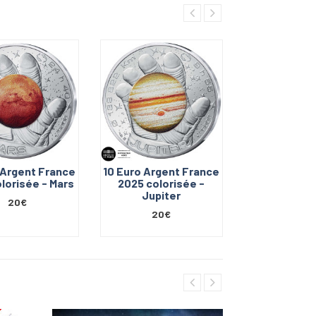
 Argent France
10 Euro Argent France
100 Euro 
lorisée - Mars
2025 colorisée -
France 2025 
Jupiter
- La Te
20€
20€
190