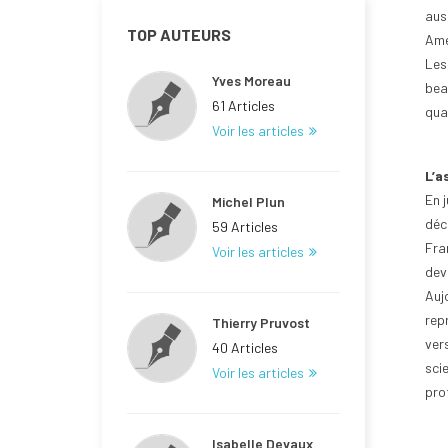
aus
TOP AUTEURS
Amé
Les
Yves Moreau
bea
61 Articles
qua
Voir les articles
L’a
En 
Michel Plun
déc
59 Articles
Fra
Voir les articles
dev
Auj
rep
Thierry Pruvost
ver
40 Articles
scie
Voir les articles
pro
Isabelle Devaux