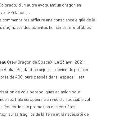
 Colorado, d’un autre évoquant un dragon en
uvelle-Zélande …
s commentaires affleure une conscience aigüe de la
les stigmates des activités humaines, irréfutables
seau Crew Dragon de SpaceX. Le 23 avril 2021, il
 Alpha. Pendant ce séjour, il devient le premier
rès de 400 jours passés dans l’espace, il est
nisation de vols paraboliques en avion pour
nce spatiale européenne en vue d’un possible vol
: l’éducation, la promotion des carrières
ion sur la fragilité de la Terre et la nécessité de