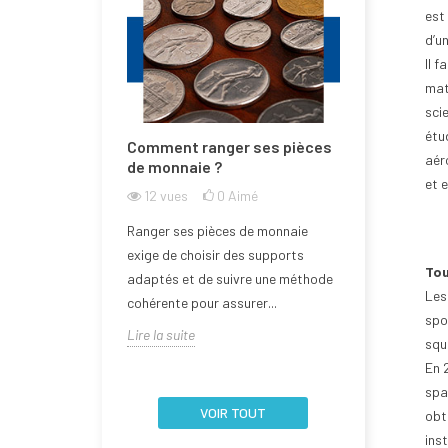
est
d’u
Il f
mat
sci
étu
e la Bulgarie
Comment ranger ses pièces
Comment n
aér
one euro ?
de monnaie ?
de monnai
et 
l'abîmer ?
imé
12
vues
0
Aimé
16
vues
rée dans la zone
Ranger ses pièces de monnaie
Aborder la q
 2026, devenant
exige de choisir des supports
Tou
d’une pièce 
embre de l'Union
adaptés et de suivre une méthode
Les
nécessite un
cohérente pour assurer...
spor
la fragilité de 
Lire la suite
squa
Lire la suite
En 
spat
VOIR TOUT
obte
ins