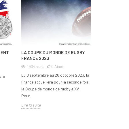
MENT
LA COUPE DU MONDE DE RUGBY
COLLECTION H
FRANCE 2023
NOUVEAUX SIT
HONORÉS PAR 
1904
vues
0
Aimé
PARIS
Du 8 septembre au 28 octobre 2023, la
are
1951
vues
France accueillera pour la seconde fois
Pour célébrer le
la Coupe de monde de rugby à XV.
olympiques de Pa
Pour...
de Paris met en v
Lire la suite
Héritage...
Lire la suite