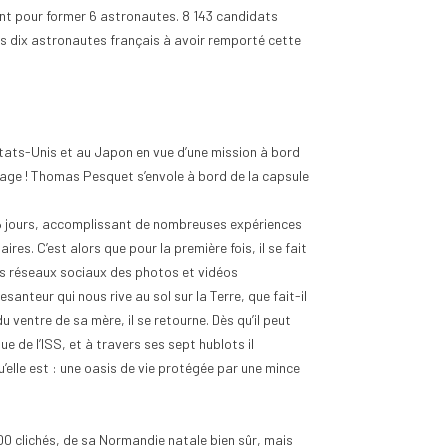
nt pour former 6 astronautes. 8 143 candidats
e des dix astronautes français à avoir remporté cette
États-Unis et au Japon en vue d’une mission à bord
llage ! Thomas Pesquet s’envole à bord de la capsule
196 jours, accomplissant de nombreuses expériences
es. C’est alors que pour la première fois, il se fait
les réseaux sociaux des photos et vidéos
esanteur qui nous rive au sol sur la Terre, que fait-il
 ventre de sa mère, il se retourne. Dès qu’il peut
e de l’ISS, et à travers ses sept hublots il
’elle est : une oasis de vie protégée par une mince
0 clichés, de sa Normandie natale bien sûr, mais