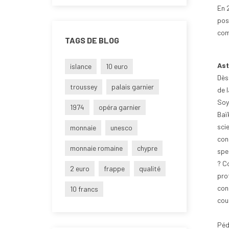
En 
post
com
TAGS DE BLOG
Ast
islance
10 euro
Dès
troussey
palais garnier
de 
Soy
1974
opéra garnier
Baï
scie
monnaie
unesco
con
monnaie romaine
chypre
spec
? Co
2 euro
frappe
qualité
prof
con
10 francs
cou
Péd