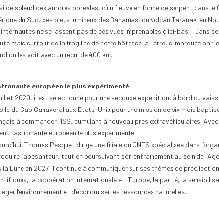
si de splendides aurores boréales, d’un fleuve en forme de serpent dans le
rique du Sud, des bleus lumineux des Bahamas, du volcan Taranaki en No
 internautes ne se lassent pas de ces vues imprenables d’ici-bas… Dans se
uté mais surtout de la fragilité de notre hôtesse la Terre, si marquée par 
nd on les voit avec un recul de 400 km.
stronaute européen le plus expérimenté
juillet 2020, il est sélectionné pour une seconde expédition, à bord du vais
olle du Cap Canaveral aux États-Unis pour une mission de six mois baptisée
nçais à commander l’ISS, cumulant à nouveau près extravéhiculaires. Avec p
enu l’astronaute européen le plus expérimenté.
ourd’hui, Thomas Pesquet dirige une filiale du CNES spécialisée dans l’orga
roduire l’apesanteur, tout en poursuivant son entraînement au sein de l’Age
s la Lune en 2027. Il continue à communiquer sur ses thèmes de prédilection 
ntifiques, la coopération internationale et l’Europe, la parité, la sensibilisat
téger l’environnement et d’économiser les ressources naturelles.