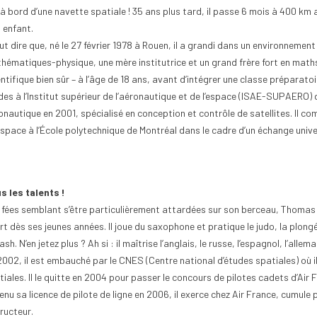
 à bord d’une navette spatiale ! 35 ans plus tard, il passe 6 mois à 400 km
n enfant.
aut dire que, né le 27 février 1978 à Rouen, il a grandi dans un environneme
hématiques-physique, une mère institutrice et un grand frère fort en maths
entifique bien sûr – à l’âge de 18 ans, avant d’intégrer une classe préparat
des à l’Institut supérieur de l’aéronautique et de l’espace (ISAE-SUPAERO) d
ettoyer une pièce
Comment commencer une
Comme
onautique en 2001, spécialisé en conception et contrôle de satellites. Il 
e ancienne sans
collection de monnaie ?
de 2 
espace à l’École polytechnique de Montréal dans le cadre d’un échange univer
10
vues
0
Aimé
11
v
0
Aimé
Commencer une collection de
Pour t
uestion du nettoyage
monnaie est une aventure
ou ama
s les talents !
de monnaie ancienne
passionnante qui séduit de plus en
des pi
 fées semblant s’être particulièrement attardées sur son berceau, Thomas 
e attention extrême à
plus de passionnés, qu’ils...
rareté.
t dès ses jeunes années. Il joue du saxophone et pratique le judo, la plongée
la...
Lire la suite
Lire la
sh. N’en jetez plus ? Ah si : il maîtrise l’anglais, le russe, l’espagnol, l’allema
2002, il est embauché par le CNES (Centre national d’études spatiales) où 
iales. Il le quitte en 2004 pour passer le concours de pilotes cadets d’Air 
nu sa licence de pilote de ligne en 2006, il exerce chez Air France, cumule 
tructeur.