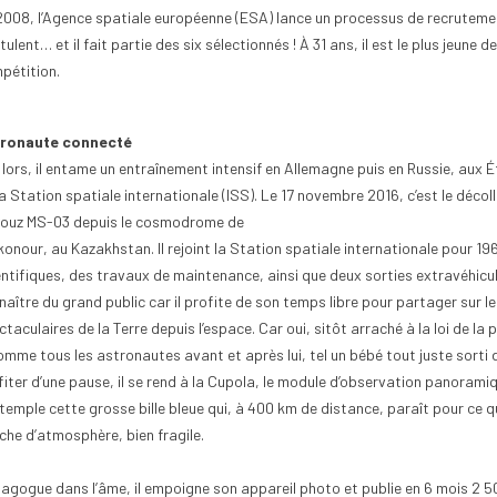
2008, l’Agence spatiale européenne (ESA) lance un processus de recruteme
ulent… et il fait partie des six sélectionnés ! À 31 ans, il est le plus jeun
pétition.
ronaute connecté
 lors, il entame un entraînement intensif en Allemagne puis en Russie, aux 
la Station spatiale internationale (ISS). Le 17 novembre 2016, c’est le déco
ouz MS-03 depuis le cosmodrome de
konour, au Kazakhstan. Il rejoint la Station spatiale internationale pour 
ntifiques, des travaux de maintenance, ainsi que deux sorties extravéhiculair
naître du grand public car il profite de son temps libre pour partager sur 
taculaires de la Terre depuis l’espace. Car oui, sitôt arraché à la loi de la p
mme tous les astronautes avant et après lui, tel un bébé tout juste sorti du
iter d’une pause, il se rend à la Cupola, le module d’observation panoramiqu
temple cette grosse bille bleue qui, à 400 km de distance, paraît pour ce qu
che d’atmosphère, bien fragile.
agogue dans l’âme, il empoigne son appareil photo et publie en 6 mois 2 50