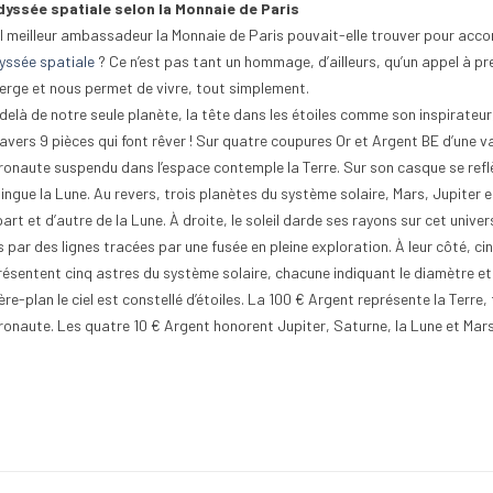
dyssée spatiale selon la Monnaie de Paris
l meilleur ambassadeur la Monnaie de Paris pouvait-elle trouver pour ac
dyssée spatiale
? Ce n’est pas tant un hommage, d’ailleurs, qu’un appel à pre
erge et nous permet de vivre, tout simplement.
delà de notre seule planète, la tête dans les étoiles comme son inspirateur
avers 9 pièces qui font rêver ! Sur quatre coupures Or et Argent BE d’une va
ronaute suspendu dans l’espace contemple la Terre. Sur son casque se reflèt
tingue la Lune. Au revers, trois planètes du système solaire, Mars, Jupiter 
art et d’autre de la Lune. À droite, le soleil darde ses rayons sur cet univer
s par des lignes tracées par une fusée en pleine exploration. À leur côté, c
résentent cinq astres du système solaire, chacune indiquant le diamètre et l
ère-plan le ciel est constellé d’étoiles. La 100 € Argent représente la Terre
ronaute. Les quatre 10 € Argent honorent Jupiter, Saturne, la Lune et Mars