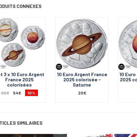
ODUITS CONNEXES
t 3 x 10 Euro Argent
10 Euro Argent France
10 Euro
France 2025
2025 colorisée -
2025 co
colorisées
Saturne
60€
54€
10%
20€
TICLES SIMILAIRES