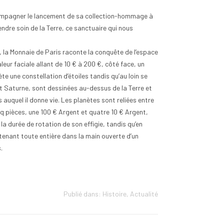
compagner le lancement de sa collection-hommage à
ndre soin de la Terre, ce sanctuaire qui nous
, la Monnaie de Paris raconte la conquête de l’espace
leur faciale allant de 10 € à 200 €, côté face, un
e une constellation d’étoiles tandis qu’au loin se
et Saturne, sont dessinées au-dessus de la Terre et
s auquel il donne vie. Les planètes sont reliées entre
inq pièces, une 100 € Argent et quatre 10 € Argent,
a durée de rotation de son effigie, tandis qu’en
, tenant toute entière dans la main ouverte d’un
.
Publié dans:
Histoire
,
Actualité