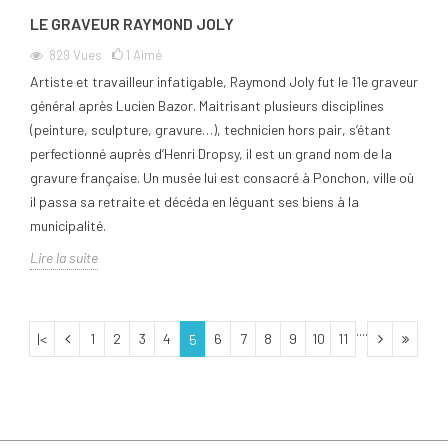
LE GRAVEUR RAYMOND JOLY
829
Vues
1
Aimé
Artiste et travailleur infatigable, Raymond Joly fut le 11e graveur
général après Lucien Bazor. Maitrisant plusieurs disciplines
(peinture, sculpture, gravure…), technicien hors pair, s’étant
perfectionné auprès d’Henri Dropsy, il est un grand nom de la
gravure française. Un musée lui est consacré à Ponchon, ville où
il passa sa retraite et décéda en léguant ses biens à la
municipalité.
Lire la suite
....
|<
1
2
3
4
6
7
8
9
10
11
5