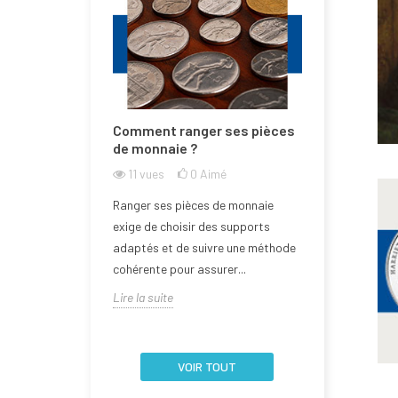
e la Bulgarie
Comment ranger ses pièces
Comment n
one euro ?
de monnaie ?
de monnai
l'abîmer ?
imé
11
vues
0
Aimé
15
vues
rée dans la zone
Ranger ses pièces de monnaie
Aborder la q
 2026, devenant
exige de choisir des supports
d’une pièce 
embre de l'Union
adaptés et de suivre une méthode
nécessite un
cohérente pour assurer...
la fragilité de 
Lire la suite
Lire la suite
VOIR TOUT