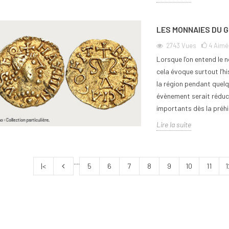
LES MONNAIES DU 
2743
Vues
4
Aimé
Lorsque l’on entend le 
cela évoque surtout l’hi
la région pendant quelqu
évènement serait réduc
importants dès la préhi
Lire la suite
....
|<
5
6
7
8
9
10
11
1