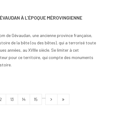
GÉVAUDAN À L’ÉPOQUE MÉROVINGIENNE
nom de Gévaudan, une ancienne province française,
stoire de la bête (ou des bêtes), qui a terrorisé toute
es années, au XVIIIe siècle. Se limiter à cet
teur pour ce territoire, qui compte des monuments
stoire.
....
2
13
14
15