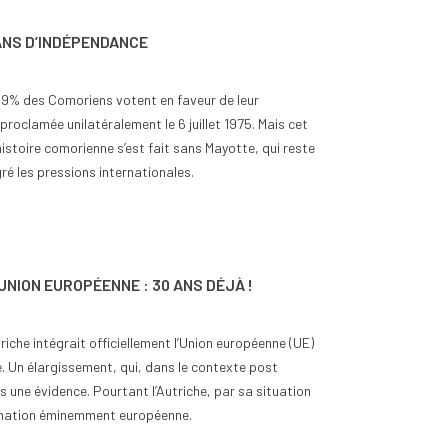
ANS D’INDÉPENDANCE
9% des Comoriens votent en faveur de leur
roclamée unilatéralement le 6 juillet 1975. Mais cet
istoire comorienne s’est fait sans Mayotte, qui reste
ré les pressions internationales.
UNION EUROPÉENNE : 30 ANS DÉJÀ !
utriche intégrait officiellement l’Union européenne (UE)
 Un élargissement, qui, dans le contexte post
as une évidence. Pourtant l’Autriche, par sa situation
ne nation éminemment européenne.