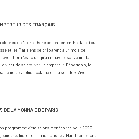
MPEREUR DES FRANÇAIS
s cloches de Notre-Dame se font entendre dans tout
iesse et les Parisiens se préparent à un mois de
 révolution n’est plus qu’un mauvais souvenir : la
lle vient de se trouver un empereur. Désormais, le
arte ne sera plus acclamé qu’au son de « Vive
 DE LA MONNAIE DE PARIS
é
é son programme d’émissions monétaires pour 2025.
, jeunesse, histoire, numismatique… Huit thèmes ont