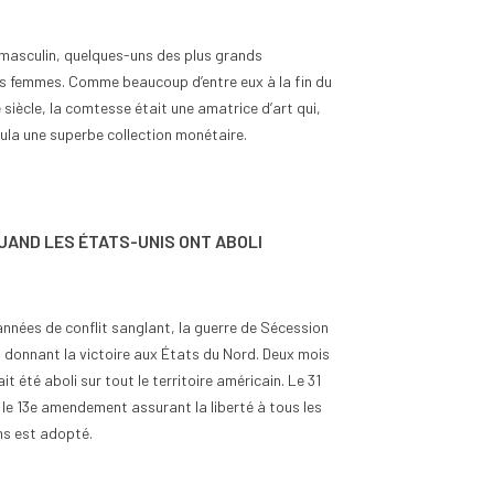
 masculin, quelques-uns des plus grands
es femmes. Comme beaucoup d’entre eux à la fin du
 siècle, la comtesse était une amatrice d’art qui,
ula une superbe collection monétaire.
nt classer les pièces
Quand est-ce que la Bulgarie
euros selon leur rareté
est passée en zone euro ?
ues
0
Aimé
15
vues
0
Aimé
 QUAND LES ÉTATS-UNIS ONT ABOLI
out collectionneur passionné
La Bulgarie est entrée dans la zone
teur éclairé, le classement
euro le 1er janvier 2026, devenant
èces de 2 euros selon leur
ainsi le 21ᵉ État membre de l'Union
années de conflit sanglant, la guerre de Sécession
..
monétaire...
5, donnant la victoire aux États du Nord. Deux mois
 suite
Lire la suite
it été aboli sur tout le territoire américain. Le 31
, le 13e amendement assurant la liberté à tous les
ns est adopté.