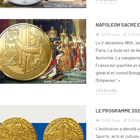
NAPOLÉON SACRÉ E
6249
Vues
2
Aimé
Le 2 décembre 1804, le
Paris. La foule est en l
festivités. La sanglante
France est pacifiée et e
général et consul Bonap
l’Empereur ! »
Lire la suite
LE PROGRAMME 2025
15261
Vues
6
Aim
L’institution a dévoil
Sports, arts et culture