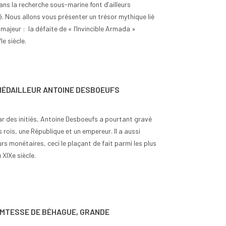
ans la recherche sous-marine font d’ailleurs
é. Nous allons vous présenter un trésor mythique lié
majeur : la défaite de « l’Invincible Armada »
Ie siècle.
MÉDAILLEUR ANTOINE DESBOEUFS
par des initiés, Antoine Desboeufs a pourtant gravé
 rois, une République et un empereur. Il a aussi
rs monétaires, ceci le plaçant de fait parmi les plus
XIXe siècle.
OMTESSE DE BÉHAGUE, GRANDE