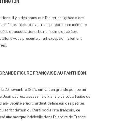
NTINGTON
tions, il y a des noms que l’on retient grâce à des
es mémorables, et d’autres qui restent en mémoire
sées et associations. Le richissime et célèbre
s allons vous présenter, fait exceptionnellement
ies.
 GRANDE FIGURE FRANÇAISE AU PANTHÉON
ns, le 23 novembre 1924, entrait en grande pompe au
e Jean Jaurès, assassiné dix ans plus tôt à l’aube de
iale. Député érudit, ardent défenseur des petites
cu et fondateur du Parti socialiste français, ce
sé une marque indélébile dans l’histoire de France.