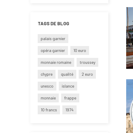
TAGS DE BLOG
palais garnier
opéra garnier
10 euro
monnaie romaine
troussey
chypre
qualité
2 euro
unesco
islance
monnaie
frappe
10 francs
1974