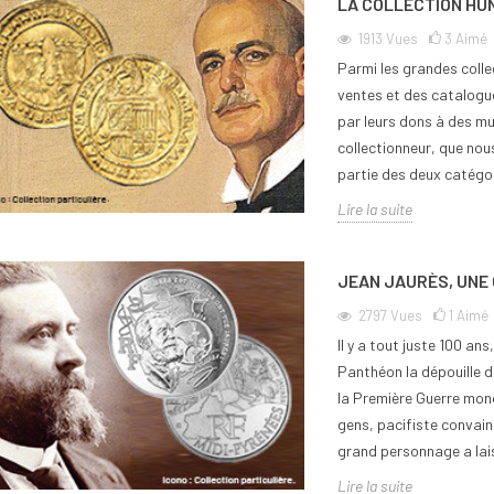
LA COLLECTION HU
1913
Vues
3
Aimé
Parmi les grandes collec
ventes et des catalogu
par leurs dons à des mu
collectionneur, que nou
partie des deux catégor
Lire la suite
JEAN JAURÈS, UNE
2797
Vues
1
Aimé
Il y a tout juste 100 a
Panthéon la dépouille d
la Première Guerre mond
gens, pacifiste convain
grand personnage a lais
Lire la suite