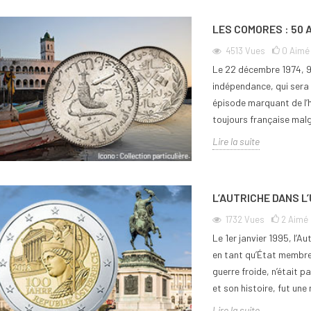
LES COMORES : 50 
4513
Vues
0
Aimé
Le 22 décembre 1974, 9
indépendance, qui sera p
épisode marquant de l’h
toujours française malg
Lire la suite
L’AUTRICHE DANS L’
1732
Vues
2
Aimé
Le 1er janvier 1995, l’A
en tant qu’État membre.
guerre froide, n’était p
et son histoire, fut u
Lire la suite