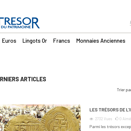
Euros
Lingots Or
Francs
Monnaies Anciennes
RNIERS ARTICLES
Trier pa
LES TRÉSORS DE L’
2732
Vues
0
Aimé
Parmi les trésors excep