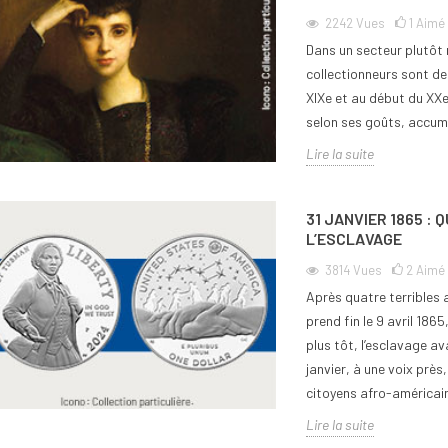
2242
Vues
1
Aimé
Dans un secteur plutôt
collectionneurs sont d
XIXe et au début du XXe
selon ses goûts, accum
ettoyer une pièce
Comment commencer une
Comme
Lire la suite
e ancienne sans
collection de monnaie ?
de 2 
10
vues
0
Aimé
11
v
0
Aimé
31 JANVIER 1865 :
Commencer une collection de
Pour t
L’ESCLAVAGE
uestion du nettoyage
monnaie est une aventure
ou ama
3814
Vues
2
Aimé
de monnaie ancienne
passionnante qui séduit de plus en
des pi
Après quatre terribles 
e attention extrême à
plus de passionnés, qu’ils...
rareté.
prend fin le 9 avril 186
la...
Lire la suite
Lire la
plus tôt, l’esclavage ava
janvier, à une voix près
citoyens afro-américai
Lire la suite