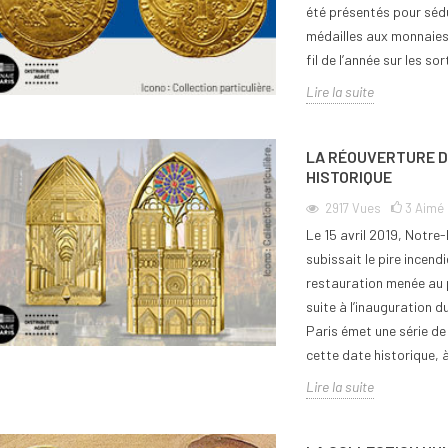
été présentés pour sédu
médailles aux monnaies 
fil de l’année sur les so
Lire la suite
LA RÉOUVERTURE D
HISTORIQUE
2917
Vues
3
Aimé
Le 15 avril 2019, Notre
subissait le pire incend
restauration menée au p
suite à l’inauguration 
Paris émet une série de
cette date historique, 
Lire la suite