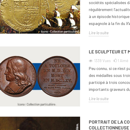
sociétés spécialisées d
régulièrement l’actualit
à un épisode historique 
espagnole à la fin du XV
Lire la suite
LE SCULPTEUR ET 
1339
Vues
1
Aimé
Peu connu, si ce n’est 
des médailles sous trois
participé à trois concou
importants graveurs du 
Lire la suite
PORTRAIT DE LA C
COLLECTIONNEUSE