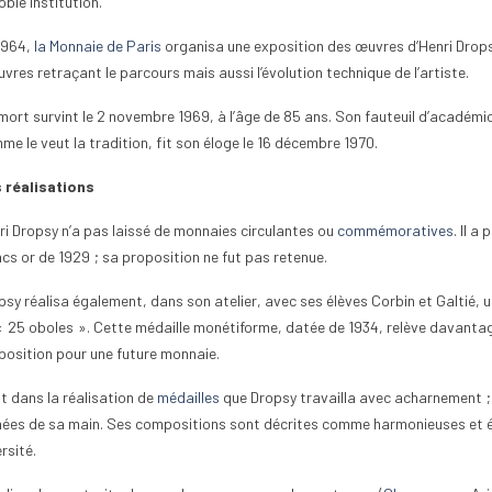
oble institution.
1964,
la Monnaie de Paris
organisa une exposition des œuvres d’Henri Drops
vres retraçant le parcours mais aussi l’évolution technique de l’artiste.
mort survint le 2 novembre 1969, à l’âge de 85 ans. Son fauteuil d’académic
me le veut la tradition, fit son éloge le 16 décembre 1970.
 réalisations
ri Dropsy n’a pas laissé de monnaies circulantes ou
commémoratives
. Il a
ncs or de 1929 ; sa proposition ne fut pas retenue.
psy réalisa également, dans son atelier, avec ses élèves Corbin et Galtié, u
« 25 oboles ». Cette médaille monétiforme, datée de 1934, relève davantage
position pour une future monnaie.
st dans la réalisation de
médailles
que Dropsy travailla avec acharnement ;
nées de sa main. Ses compositions sont décrites comme harmonieuses et éq
rsité.