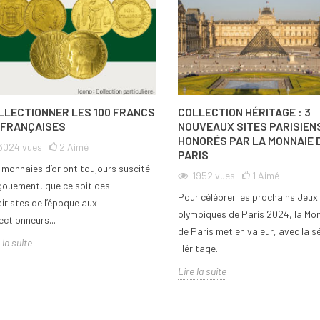
LLECTIONNER LES 100 FRANCS
COLLECTION HÉRITAGE : 3
 FRANÇAISES
NOUVEAUX SITES PARISIEN
HONORÉS PAR LA MONNAIE 
3024
vues
2
Aimé
PARIS
 monnaies d’or ont toujours suscité
1952
vues
1
Aimé
ngouement, que ce soit des
Pour célébrer les prochains Jeux
airistes de l’époque aux
olympiques de Paris 2024, la Mo
ectionneurs...
de Paris met en valeur, avec la sé
 la suite
Héritage...
Lire la suite