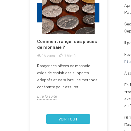
Apr
Pate
Seco
Cep
e la Bulgarie
Comment ranger ses pièces
Comment n
Il p
one euro ?
de monnaie ?
de monnai
l'abîmer ?
Rev
mé
16
vues
0
Aimé
l’Ita
18
vues
rée dans la zone
Ranger ses pièces de monnaie
Aborder la q
 2026, devenant
exige de choisir des supports
À s
d’une pièce 
embre de l'Union
adaptés et de suivre une méthode
En 
nécessite un
cohérente pour assurer...
tra
la fragilité de 
Lire la suite
ave
Lire la suite
du 
Off
VOIR TOUT
l’Ac