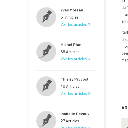
Il 
de 
Yves Moreau
mar
61 Articles
ann
Voir les articles
Col
diz
Michel Plun
mon
59 Articles
bea
Voir les articles
méd
Thierry Pruvost
40 Articles
Voir les articles
AR
Isabelle Devaux
27 Articles
Voir les articles