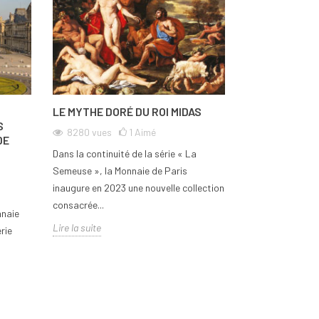
LE MYTHE DORÉ DU ROI MIDAS
AVIATION ET H
S
CURTISS P-4
8280
vues
1
Aimé
DE
2348
vues
Dans la continuité de la série « La
La Monnaie de Pa
Semeuse », la Monnaie de Paris
hommage aux avi
inaugure en 2023 une nouvelle collection
travers sa série 
consacrée...
nnaie
par...
Lire la suite
rie
Lire la suite