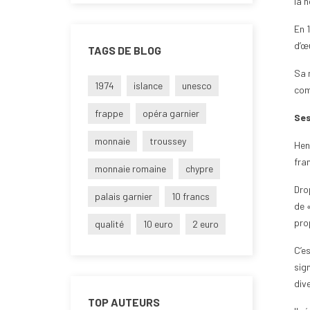
la n
En 
d’œu
TAGS DE BLOG
Sa 
1974
islance
unesco
com
frappe
opéra garnier
Ses
monnaie
troussey
Hen
fra
monnaie romaine
chypre
Dro
palais garnier
10 francs
de 
pro
qualité
10 euro
2 euro
C’e
sig
dive
TOP AUTEURS