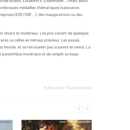
istide Briand, Élisabeth II, Eisenhower…) mais aussi
nombreuses médailles thématiques (naissance,
treprises (EDF/GDF…), des inaugurations ou des
ont divers et nombreux. Les prix varient de quelques
rares ou celles en métaux précieux. Les essais
ès limitée, et se retrouvent peu souvent en vente. La
e parenthèse monétaire et de remplir un beau
Publié dans:
Numismatique