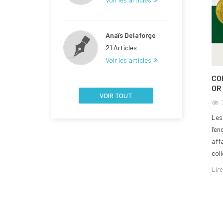
Anaïs Delaforge
21 Articles
Voir les articles
CO
OR
VOIR TOUT
Les
l’e
aff
coll
Lire