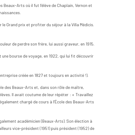
 Beaux-Arts où il fut l’élève de Chaplain, Vernon et
nnaissances.
e Grand prix et profiter du séjour à la Villa Médicis.
nt classer les pièces
Quand est-ce que la Bulgarie
uleur de perdre son frère, lui aussi graveur, en 1915.
euros selon leur rareté
est passée en zone euro ?
ne bourse de voyage, en 1922, qui lui fit découvrir
ues
0
Aimé
17
vues
0
Aimé
out collectionneur passionné
La Bulgarie est entrée dans la zone
teur éclairé, le classement
euro le 1er janvier 2026, devenant
treprise créée en 1827 et toujours en activité !).
èces de 2 euros selon leur
ainsi le 21ᵉ État membre de l'Union
ole des Beaux-Arts et, dans son rôle de maître,
..
monétaire...
ves. Il avait coutume de leur répéter : « Travaillez
 suite
Lire la suite
ut également chargé de cours à l’École des Beaux-Arts
t également académicien (Beaux-Arts). Son élection à
ailleurs vice-président (1951) puis président (1952) de