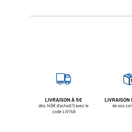
LIVRAISON À 5€
LIVRAISON
dès 149€ d'achat(1) avec le
de vos c
code LIV149