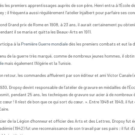
ès les premiers apprentissages auprès de son père, Henri entra à l’École des
y ; il fréquenta aussi régulièrement l’atelier Injalbert pour parfaire ses co
nd Grand prix de Rome en 1908, à 23 ans, il aurait certainement pu obtenir l
endant il se maria et quitta les Beaux-Arts en 1911.
ettoyer une pièce
Comment commencer une
Comme
articipa à la
Première Guerre mondiale
dès les premiers combats et eut la do
e ancienne sans
collection de monnaie ?
de 2 
enu de la guerre très marqué, comme de nombreux jeunes hommes, il obtint u
11
vues
0
Aimé
14
v
lie
mais également l’Algérie et la Tunisie.
0
Aimé
Commencer une collection de
Pour t
uestion du nettoyage
monnaie est une aventure
ou ama
on retour, les commandes affluèrent par son éditeur et ami Victor Canale (en
de monnaie ancienne
passionnante qui séduit de plus en
des pi
1930, Dropsy devint responsable de l’atelier de gravure en médailles de l’Éc
e attention extrême à
plus de passionnés, qu’ils...
rareté.
nsmit, pendant 25 ans, les techniques de gravure sur acier à de nombreux élè
la...
Lire la suite
Lire la
c cœur ! Il n’est de bon que ce qui sort du cœur. ». Entre 1948 et 1949, il f
Caire.
icier de la Légion d’honneur et officier des Arts et des Lettres, Dropsy fu
adémie (1942) fut une reconnaissance de son travail par ses pairs ; il fut d’