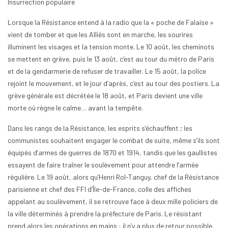
Insurrection populaire
Lorsque la Résistance entend à la radio que la « poche de Falaise »
vient de tomber et que les Alliés sont en marche, les sourires
illuminent les visages et la tension monte. Le 10 août, les cheminots
se mettent en grève, puis le 13 août, c’est au tour du métro de Paris
et de la gendarmerie de refuser de travailler. Le 15 août, la police
rejoint le mouvement, et le jour d’après, c’est au tour des postiers. La
grève générale est décrétée le 18 août, et Paris devient une ville
morte où règne le calme… avant la tempête.
Dans les rangs de la Résistance, les esprits s’échauffent ; les
communistes souhaitent engager le combat de suite, même s’ils sont
équipés d’armes de guerres de 1870 et 1914, tandis que les gaullistes
essayent de faire traîner le soulèvement pour attendre l’armée
régulière. Le 19 août, alors qu’Henri Rol-Tanguy, chef de la Résistance
parisienne et chef des FFI d’Île-de-France, colle des affiches
appelant au soulèvement, il se retrouve face à deux mille policiers de
la ville déterminés à prendre la préfecture de Paris. Le résistant
prend alors les opérations en mains : il n’y a plus de retour possible.