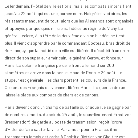
Le lendemain, l’Hôtel de ville est pris, mais les combats s’intensifient
jusqu’au 22 août, qui est une journée noire. Malgré les victoires, les
résistants manquent de tout, alors que les Allemands sont organisés
et appuyés par quelques miliciens, fidèles au régime de Vichy. Le
général Leclerc, à la tête de la deuxième division blindée, ne tient
plus. Il vient d’apprendre par le commandant Cocteau, bras droit de
Rol-Tanguy, que la moitié de la ville est libérée. Il désobéit à un ordre
direct de son supérieur américain, le général Gerow, et fonce sur
Paris. La colonne française perce le front allemand sur 200
kilomètres et arrive dans la banlieue sud de Paris le 24 août. La
stupeur est générale : les chars portent les couleurs de la France…
Ce sont des Français qui viennent libérer Paris ! La guérilla de rue
laisse la place aux combats de chars et de canons.
Paris devient donc un champ de bataille où chaque rue se gagne par
de nombreux morts. Au soir du 24 août, le sous-lieutenant Ernst von
Bressensdorf, de garde au poste de transmission, reçoit l’ordre
d’Hitler de faire sauter la ville. Par amour pour la France, il ne
transmettra jamais cet ordre à Choltitz. Dietrich von Choltitz est