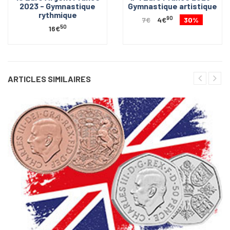
2023 - Gymnastique
Gymnastique artistique
rythmique
90
7€
4€
30%
50
16€
ARTICLES SIMILAIRES