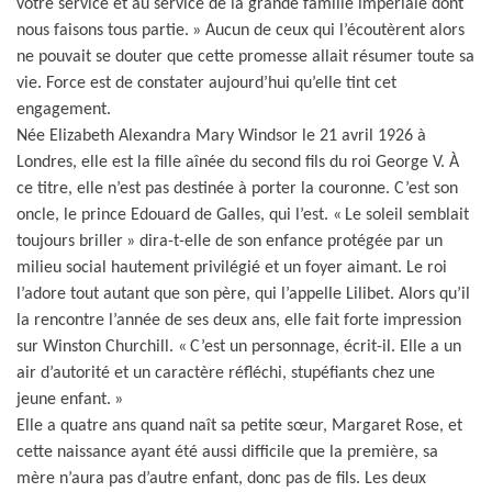
votre service et au service de la grande famille impériale dont
nous faisons tous partie. » Aucun de ceux qui l’écoutèrent alors
ne pouvait se douter que cette promesse allait résumer toute sa
vie. Force est de constater aujourd’hui qu’elle tint cet
engagement.
Née Elizabeth Alexandra Mary Windsor le 21 avril 1926 à
Londres, elle est la fille aînée du second fils du roi George V. À
ce titre, elle n’est pas destinée à porter la couronne. C’est son
oncle, le prince Edouard de Galles, qui l’est. « Le soleil semblait
toujours briller » dira-t-elle de son enfance protégée par un
milieu social hautement privilégié et un foyer aimant. Le roi
l’adore tout autant que son père, qui l’appelle Lilibet. Alors qu’il
la rencontre l’année de ses deux ans, elle fait forte impression
sur Winston Churchill. « C’est un personnage, écrit-il. Elle a un
air d’autorité et un caractère réfléchi, stupéfiants chez une
jeune enfant. »
Elle a quatre ans quand naît sa petite sœur, Margaret Rose, et
cette naissance ayant été aussi difficile que la première, sa
mère n’aura pas d’autre enfant, donc pas de fils. Les deux