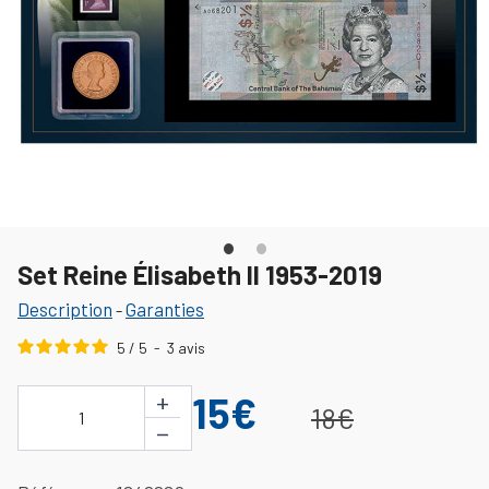
Set Reine Élisabeth II 1953-2019
Description
Garanties
-
5
/
5
-
3
avis
+
15€
18€
1
−