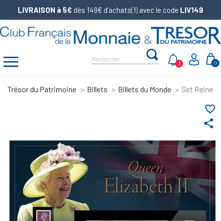
LIVRAISON à 5€
dès 149€ d’achats(1) avec le code
LIV149
1
0
Trésor du Patrimoine
Billets
Billets du Monde
Set Reine Él
favorite_border
share