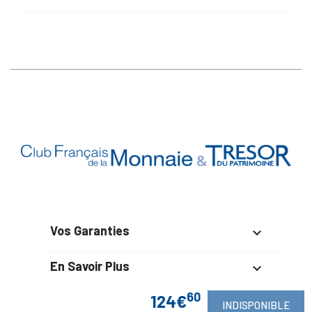
Vos Garanties

En Savoir Plus

60
124€
Retrouvez Aussi

INDISPONIBLE