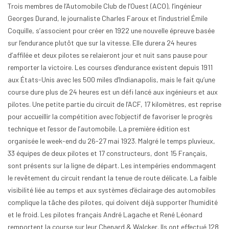
Trois membres de l’Automobile Club de l’Ouest (ACO), l’ingénieur
Georges Durand, le journaliste Charles Faroux et l’industriel Émile
Coquille, s’associent pour créer en 1922 une nouvelle épreuve basée
sur l’endurance plutôt que sur la vitesse. Elle durera 24 heures
d’affilée et deux pilotes se relaieront jour et nuit sans pause pour
remporter la victoire. Les courses d’endurance existent depuis 1911
aux États-Unis avec les 500 miles d’Indianapolis, mais le fait qu’une
course dure plus de 24 heures est un défi lancé aux ingénieurs et aux
pilotes. Une petite partie du circuit de l’ACF, 17 kilomètres, est reprise
pour accueillir la compétition avec l’objectif de favoriser le progrès
technique et l’essor de l’automobile. La première édition est
organisée le week-end du 26-27 mai 1923. Malgré le temps pluvieux,
33 équipes de deux pilotes et 17 constructeurs, dont 15 Français,
sont présents sur la ligne de départ. Les intempéries endommagent
le revêtement du circuit rendant la tenue de route délicate. La faible
visibilité liée au temps et aux systèmes d’éclairage des automobiles
complique la tâche des pilotes, qui doivent déjà supporter l’humidité
et le froid. Les pilotes français André Lagache et René Léonard
remportent la course sur leur Chenard & Walcker. Ils ont effectué 128