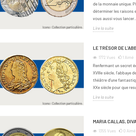
de la monnaie unique. Pi
déterminer les raisons 
vous aussi vous lancer
Lire la suite
LE TRÉSOR DE L’AB
1772
Vues
1
Aimé
Renfermant un secret éq
XVIIIe siècle, l’abbaye d
théâtre d’une fantastiq
XXe siècle pour que res
Lire la suite
MARIA CALLAS, DIV
1355
Vues
0
Aimé