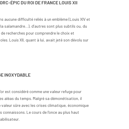
ORC-ÉPIC DU ROI DE FRANCE LOUIS XII
ns aucune difficulté reliés à un emblème (Louis XIV et
et la salamandre…), d’autres sont plus subtils ou, du
 de recherches pour comprendre le choix et
oles. Louis XII, quant à lui, avait jeté son dévolu sur
GE INOXYDABLE
 l’or est considéré comme une valeur refuge pour
es aléas du temps. Malgré sa démonétisation, il
 valeur sûre avec les crises climatique, économique
s connaissons. Le cours de l’once au plus haut
abilisateur.