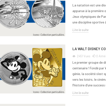
La natation est une dis
apparue à la première o
Jeux olympiques de Par
une discipline sportive à
Lire la suite
ettoyer une pièce
Comment commencer une
Comme
e ancienne sans
collection de monnaie ?
de 2 
15
vues
0
Aimé
17
v
LA WALT DISNEY CO
0
Aimé
Commencer une collection de
Pour t
2451
Vues
0
Aimé
uestion du nettoyage
monnaie est une aventure
ou ama
Le premier groupe de d
de monnaie ancienne
passionnante qui séduit de plus en
des pi
centenaire ! Fondé par 
e attention extrême à
plus de passionnés, qu’ils...
rareté.
génie, la société s’est 
la...
Lire la suite
Lire la
vers les loisirs, le ciném
l’histoire d’une success 
Lire la suite