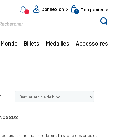
Connexion
Mon panier
0
1
Monde
Billets
Médailles
Accessoires
r:
CNOSSOS
ecque, les monnaies reflètent l’histoire des cités et