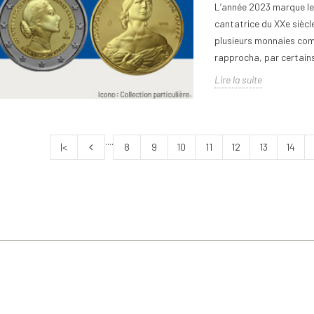
L’année 2023 marque le 
cantatrice du XXe siècl
plusieurs monnaies com
rapprocha, par certains 
Lire la suite
....
|<
8
9
10
11
12
13
14