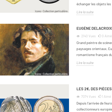
échanger les objets les 
Lire la suite
EUGÈNE DELACROIX
2140
Vues
0
Aimé
Grand peintre de scènes
paysages orientaux, Eug
romantisme français du 
Lire la suite
LES 2€, DES PIÈCE
7074
Vues
1
Aimé
Depuis l’arrivée de l’eu
collectionneurs europée