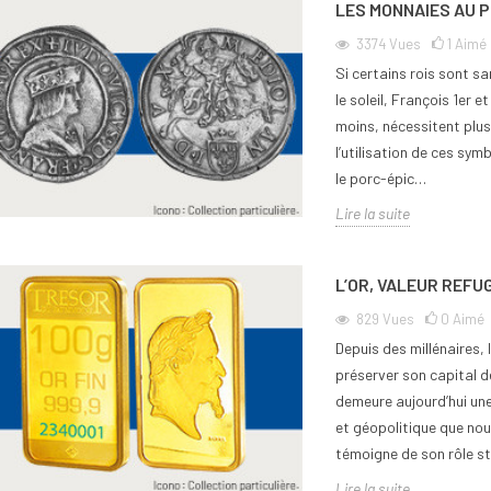
LES MONNAIES AU P
3374
Vues
1
Aimé
Si certains rois sont sa
le soleil, François 1er 
moins, nécessitent plus
l’utilisation de ces symb
le porc-épic…
Lire la suite
L’OR, VALEUR REFU
829
Vues
0
Aimé
Depuis des millénaires,
préserver son capital d
demeure aujourd’hui une
et géopolitique que nou
témoigne de son rôle st
Lire la suite