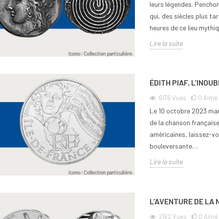
leurs légendes. Penchon
qui, des siècles plus ta
heures de ce lieu mythiq
Lire la suite
ÉDITH PIAF, L’INOU
6176
Vues
0
Aimé
Le 10 octobre 2023 marq
de la chanson française 
américaines, laissez-vo
bouleversante…
Lire la suite
L’AVENTURE DE LA 
2162
Vues
0
Aimé