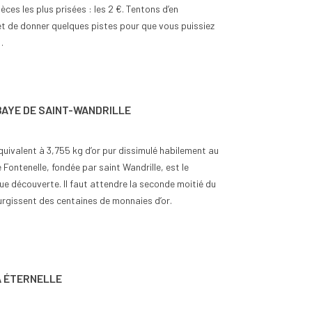
èces les plus prisées : les 2 €. Tentons d’en
et de donner quelques pistes pour que vous puissiez
…
BAYE DE SAINT-WANDRILLE
uivalent à 3,755 kg d’or pur dissimulé habilement au
e Fontenelle, fondée par saint Wandrille, est le
ue découverte. Il faut attendre la seconde moitié du
urgissent des centaines de monnaies d’or.
A ÉTERNELLE