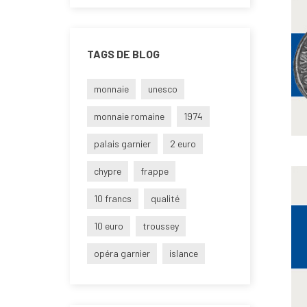
TAGS DE BLOG
monnaie
unesco
monnaie romaine
1974
palais garnier
2 euro
chypre
frappe
10 francs
qualité
10 euro
troussey
opéra garnier
islance