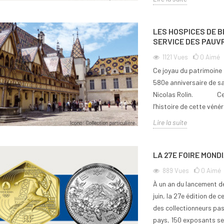
LES HOSPICES DE B
SERVICE DES PAUV
1121
Vues
0
Aimé
Ce joyau du patrimoine 
580e anniversaire de sa
Nicolas Rolin. Cett
l’histoire de cette vénér
Lire la suite
LA 27E FOIRE MON
889
Vues
0
Aimé
À un an du lancement de
juin, la 27e édition de
des collectionneurs pas
pays, 150 exposants se