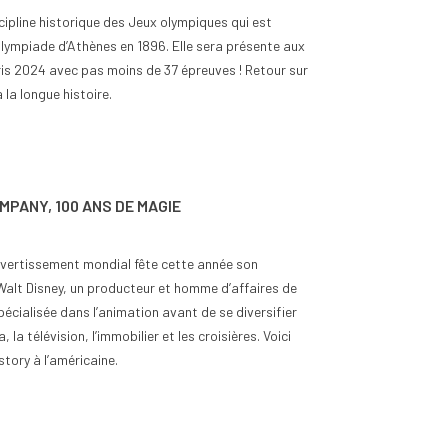
cipline historique des Jeux olympiques qui est
lympiade d’Athènes en 1896. Elle sera présente aux
is 2024 avec pas moins de 37 épreuves ! Retour sur
 la longue histoire.
nt classer les pièces
Quand est-ce que la Bulgarie
euros selon leur rareté
est passée en zone euro ?
ues
0
Aimé
24
vues
0
Aimé
MPANY, 100 ANS DE MAGIE
out collectionneur passionné
La Bulgarie est entrée dans la zone
teur éclairé, le classement
euro le 1er janvier 2026, devenant
ivertissement mondial fête cette année son
èces de 2 euros selon leur
ainsi le 21ᵉ État membre de l'Union
Walt Disney, un producteur et homme d’affaires de
..
monétaire...
spécialisée dans l’animation avant de se diversifier
 suite
Lire la suite
a, la télévision, l’immobilier et les croisières. Voici
story à l’américaine.