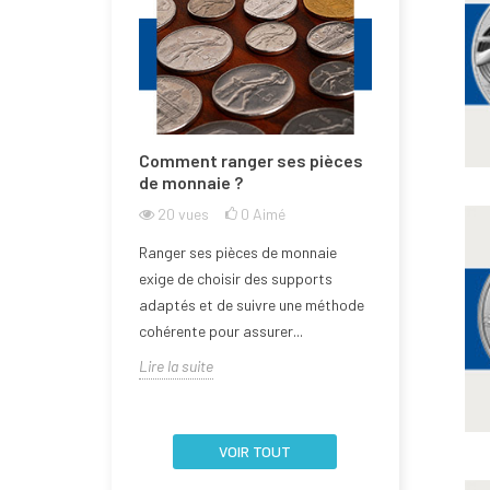
e la Bulgarie
Comment ranger ses pièces
Comment n
one euro ?
de monnaie ?
de monnai
l'abîmer ?
imé
20
vues
0
Aimé
21
vues
rée dans la zone
Ranger ses pièces de monnaie
Aborder la q
 2026, devenant
exige de choisir des supports
d’une pièce 
embre de l'Union
adaptés et de suivre une méthode
nécessite un
cohérente pour assurer...
la fragilité de 
Lire la suite
Lire la suite
VOIR TOUT