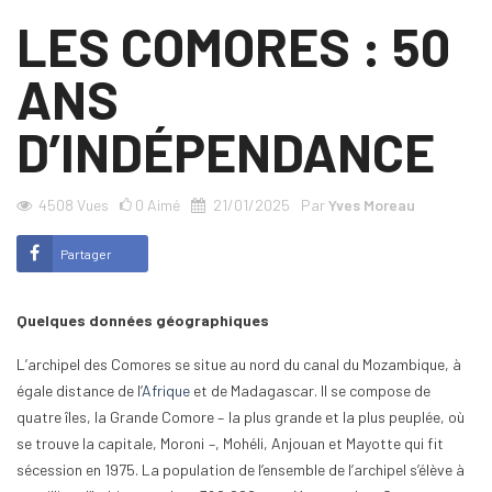
LES COMORES : 50
ANS
D’INDÉPENDANCE
4508
Vues
0
Aimé
21/01/2025
Par
Yves Moreau
Partager
Quelques données géographiques
L’archipel des Comores se situe au nord du canal du Mozambique, à
égale distance de l’
Afrique
et de Madagascar. Il se compose de
quatre îles, la Grande Comore – la plus grande et la plus peuplée, où
se trouve la capitale, Moroni –, Mohéli, Anjouan et Mayotte qui fit
sécession en 1975. La population de l’ensemble de l’archipel s’élève à