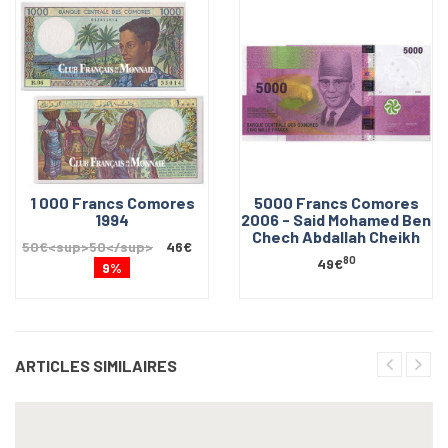
1 000 Francs Comores
5000 Francs Comores
1994
2006 - Said Mohamed Ben
Chech Abdallah Cheikh
50€<sup>50</sup>
46€
80
49€
9%
ARTICLES SIMILAIRES