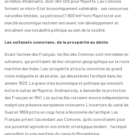
un million d’habitants, dont 360 000 pour Mayotte. Les Comores
forment un micro-État économiquement vulnérable : ses ressources
2
naturelles limitées, sa petitesse (1 800 km
hors Mayotte) et son
marché économique restreint entravent son développement et
entraînent une instabilité politique au sein de la société.
Les sultanats comoriens, de la prospérité au déclin
Avant l’arrivée des Français, les îles des Comores sont morcelées en
sultanats, qui profitaient de leur situation géographique sur la route
maritime des Indes. Leur prospérité attira la convoitise du grand
voisin malgache et de pirates, qui dévastèrent l’archipel dans les
années 1820. La grave crise économique et politique qui s’ensuivit
incita le sultan de Mayotte, Andriantsoly, à demander la protection
des Français en 1841. Les autres îles restaient encore indépendantes
malgré une présence européenne croissante. L’ouverture du canal de
Suez en 1869 porta un coup fatal à l’économie de l’archipel. Les
Français prirent l’ascendant aux Comores, qu’ils convoitaient pour
son potentiel agricole et son intérêt stratégique évident : l’archipel
verrouillait la voie maritime du canal du Mozambique.