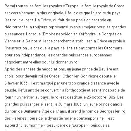
Parmi toutes les familles royales d’Europe, la famille royale de Grèce
est certainement la plus originale. Il faut dire que l’histoire du pays
l’est tout autant. La Grèce, du fait de sa position centrale en
Méditerranée, a toujours représenté un enjeu majeur pour les grandes
puissances. Lorsque l’Empire napoléonien s’effondre, le Congrès de
Vienne et la Sainte-Alliance cherchent à stabiliser la Grèce en proie à
l’insurrection : alors que le pays hellène se bat contre les Ottomans
pour son indépendance, les grandes puissances européennes
négocient entre elles pour lui donner un roi.
Après des années de négociations, un jeune prince de Bavière est
choisi pour devenir roi de Grèce : Othon Ier. Son règne débute le
6 février 1833 ; il est marqué par une trop grande distance avec le
peuple. Refusant de se convertir à l’orthodoxie et étant incapable de
fournir un héritier au pays, le roi est destitué le 23 octobre 1862. Les
grandes puissances élisent, le 30 mars 1863, un jeune prince danois
du nom de Guillaume. Âgé de 17 ans, il prend le nom de Georges Ier, roi
des Hellènes : père de la dynastie hellène contemporaine, il est
aujourd’hui surnommé « beau-père de l’Europe », puisque sa