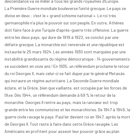
descendance va se mêler à tous les grands royaumes d’Europe.
La Première Guerre mondiale bouleverse l’unité grecque. Le pays se
divise en deux : c’est le « grand schisme national ». Le roi très
germanophile n’a plus le pouvoir sur son peuple. En outre, Athènes
doit faire face à une Turquie d’après-guerre très offensive. La guerre
entre les deux pays, qui dure de 1919 à 1922, se conclut par une
défaite grecque. La monarchie est renversée et une république est
instaurée le 25 mars 1924. Les années 1930 sont marquées par une
instabilité grandissante du régime démocratique : 14 gouvernements
se succèdent en onze ans ! En 1935, un référendum proclame le retour
du roi Georges II, mais celui-ci se fait duper par le général Metaxás
qui instaure un régime autoritaire. La Seconde Guerre mondiale
éclate, et la Grèce, bien que vaillante, est occupée par les forces de
l’Axe. Dès 1944, un référendum demande à 69 % le retour de la
monarchie. Georges II rentre au pays, mais la rancœur est trop
grande entre les communistes et les monarchistes. De 1947 à 1949, la
guerre civile ravage le pays. Paul Ier devient roi en 1947, après la mort
de Georges II. Tout reste à faire dans cette Grèce ravagée. Les
Américains en profitent pour asseoir leur pouvoir grâce au plan