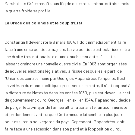
Marshall. La Grèce renaît sous l’égide de ce roi semi-autoritaire, mais
la guerre froide se profile.
La Grèce des colonels et le coup d’État
Constantin II devient roi le 6 mars 1964. Il doit immédiatement faire
face à une crise politique majeure. La vie politique est polarisée entre
une droite très nationaliste et une gauche marxiste-léniniste,
laissant craindre une nouvelle guerre civile. En 1963 sont organisées
de nouvelles élections législatives, à l’issue desquelles le parti de
l’Union des centres mené par Geόrgios Papandréou l’emporte. Il est
un vétéran du monde politique grec : ancien ministre, il s’est opposé à
la dictature de Metaxás dans les années 1930, puis est devenu le chef
du gouvernement du roi Georges II en exil en 1944. Papandréou décide
de purger l’état-major de l’armée ultranationaliste, anticommuniste
et profondément antiturque. Cette mesure lui semble la plus juste
pour assurer la sauvegarde du pays. Cependant, Papandréou doit
faire face à une sécession dans son parti et à l’opposition du roi,