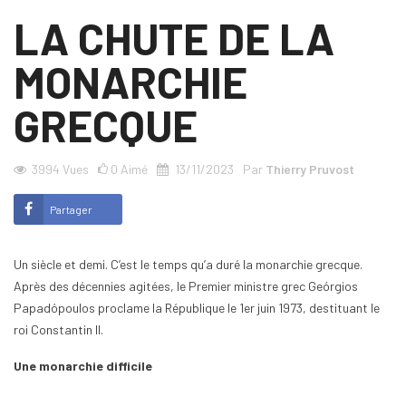
LA CHUTE DE LA
MONARCHIE
GRECQUE
3994
Vues
0
Aimé
13/11/2023
Par
Thierry Pruvost
Partager
Un siècle et demi. C’est le temps qu’a duré la monarchie grecque.
Après des décennies agitées, le Premier ministre grec Geórgios
Papadópoulos proclame la République le 1er juin 1973, destituant le
roi Constantin II.
Une monarchie difficile