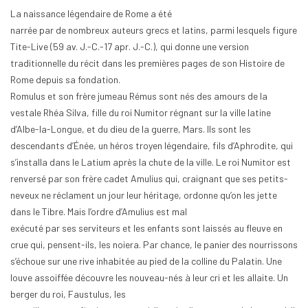
La naissance légendaire de Rome a été
narrée par de nombreux auteurs grecs et latins, parmi lesquels figure
Tite-Live (59 av. J.-C.-17 apr. J.-C.), qui donne une version
traditionnelle du récit dans les premières pages de son Histoire de
Rome depuis sa fondation.
Romulus et son frère jumeau Rémus sont nés des amours de la
vestale Rhéa Silva, fille du roi Numitor régnant sur la ville latine
d’Albe-la-Longue, et du dieu de la guerre, Mars. Ils sont les
descendants d’Énée, un héros troyen légendaire, fils d’Aphrodite, qui
s’installa dans le Latium après la chute de la ville. Le roi Numitor est
renversé par son frère cadet Amulius qui, craignant que ses petits-
neveux ne réclament un jour leur héritage, ordonne qu’on les jette
dans le Tibre. Mais l’ordre d’Amulius est mal
exécuté par ses serviteurs et les enfants sont laissés au fleuve en
crue qui, pensent-ils, les noiera. Par chance, le panier des nourrissons
s’échoue sur une rive inhabitée au pied de la colline du Palatin. Une
louve assoiffée découvre les nouveau-nés à leur cri et les allaite. Un
berger du roi, Faustulus, les