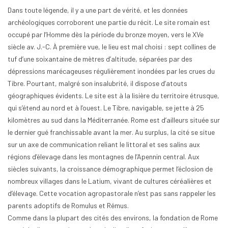
Dans toute légende, il y a une part de vérité, et les données
archéologiques corroborent une partie du récit. Le site romain est
occupé par l’Homme dès la période du bronze moyen, vers le XVe
siècle av. J.-C. À première vue, le lieu est mal choisi : sept collines de
tuf d’une soixantaine de mètres d’altitude, séparées par des
dépressions marécageuses régulièrement inondées par les crues du
Tibre. Pourtant, malgré son insalubrité, il dispose d’atouts
géographiques évidents. Le site est à la lisière du territoire étrusque,
qui s’étend au nord et à l’ouest. Le Tibre, navigable, se jette à 25
kilomètres au sud dans la Méditerranée. Rome est d’ailleurs située sur
le dernier gué franchissable avant la mer. Au surplus, la cité se situe
sur un axe de communication reliant le littoral et ses salins aux
régions d’élevage dans les montagnes de l’Apennin central. Aux
siècles suivants, la croissance démographique permet l’éclosion de
nombreux villages dans le Latium, vivant de cultures céréalières et
d’élevage. Cette vocation agropastorale n’est pas sans rappeler les
parents adoptifs de Romulus et Rémus.
Comme dans la plupart des cités des environs, la fondation de Rome