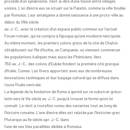
procède d’un synœcisme, c’est-à-dire d’une fusion entre villages
voisins. L’un d’entre eux se situait sur le Palatin, comme la ville fondée
par Romulus. Leur amalgame a donné naissance à une proto-ville au
début du VIIIe siècle
av. J.-C., avec la création d’un espace public commun sur l’actuel
Forum romain, qui ne compte à l’époque qu’une modeste nécropole.
Au même moment, les premiers colons grecs de la cité de Chalcis
s’établissent sur l’île d’Ischia, en Campanie, où viennent commercer
les populations italiques mais aussi les Phéniciens. Vers
750 av. J.-C., des colons d’Eubée fondent la première cité grecque
d’Italie, Cumes. Les Grecs apportent avec eux de nombreuses
innovations techniques et leur bagage culturel qui se diffuse dans
toute l’Italie centrale.
La légende de la fondation de Rome a germé sur ce substrat gréco-
latin vers le VIe siècle av. J.-C. jusqu’à trouver la forme qu’on lui
connaît. Le récit a toutefois connu des variantes tout au long de
l’histoire romaine. L’une d’entre elles est relatée par l’historien grec
Plutarque au IIe siècle apr. J.-C. dans
l’une de ses Vies parallèles dédiée à Romulus.