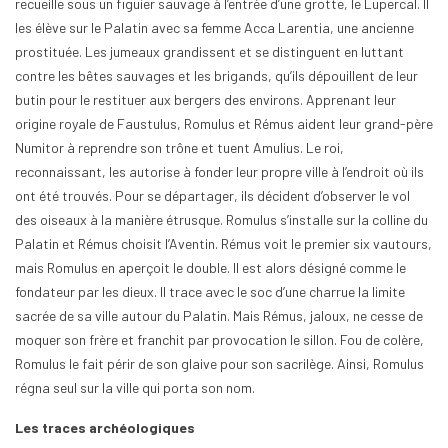
recueille sous un figuier sauvage à l’entrée d’une grotte, le Lupercal. Il
les élève sur le Palatin avec sa femme Acca Larentia, une ancienne
prostituée. Les jumeaux grandissent et se distinguent en luttant
contre les bêtes sauvages et les brigands, qu’ils dépouillent de leur
butin pour le restituer aux bergers des environs. Apprenant leur
origine royale de Faustulus, Romulus et Rémus aident leur grand-père
Numitor à reprendre son trône et tuent Amulius. Le roi,
reconnaissant, les autorise à fonder leur propre ville à l’endroit où ils
ont été trouvés. Pour se départager, ils décident d’observer le vol
des oiseaux à la manière étrusque. Romulus s’installe sur la colline du
Palatin et Rémus choisit l’Aventin. Rémus voit le premier six vautours,
mais Romulus en aperçoit le double. Il est alors désigné comme le
fondateur par les dieux. Il trace avec le soc d’une charrue la limite
sacrée de sa ville autour du Palatin. Mais Rémus, jaloux, ne cesse de
moquer son frère et franchit par provocation le sillon. Fou de colère,
Romulus le fait périr de son glaive pour son sacrilège. Ainsi, Romulus
régna seul sur la ville qui porta son nom.
Les traces archéologiques