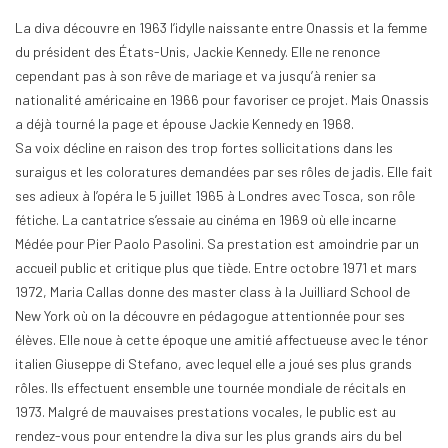
La diva découvre en 1963 l’idylle naissante entre Onassis et la femme
du président des États-Unis, Jackie Kennedy. Elle ne renonce
cependant pas à son rêve de mariage et va jusqu’à renier sa
nationalité américaine en 1966 pour favoriser ce projet. Mais Onassis
a déjà tourné la page et épouse Jackie Kennedy en 1968.
Sa voix décline en raison des trop fortes sollicitations dans les
suraigus et les coloratures demandées par ses rôles de jadis. Elle fait
ses adieux à l’opéra le 5 juillet 1965 à Londres avec Tosca, son rôle
fétiche. La cantatrice s’essaie au cinéma en 1969 où elle incarne
Médée pour Pier Paolo Pasolini. Sa prestation est amoindrie par un
accueil public et critique plus que tiède. Entre octobre 1971 et mars
1972, Maria Callas donne des master class à la Juilliard School de
New York où on la découvre en pédagogue attentionnée pour ses
élèves. Elle noue à cette époque une amitié affectueuse avec le ténor
italien Giuseppe di Stefano, avec lequel elle a joué ses plus grands
rôles. Ils effectuent ensemble une tournée mondiale de récitals en
1973. Malgré de mauvaises prestations vocales, le public est au
rendez-vous pour entendre la diva sur les plus grands airs du bel