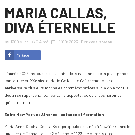
MARIA CALLAS,
DIVA ÉTERNELLE
1360
Vues
0
Aimé
11/09/2023
Par
Yves Moreau
Partager
L’année 2023 marque le centenaire de la naissance de la plus grande
cantatrice du XXe siècle, Maria Callas. La Grèce émet pour cet
anniversaire plusieurs monnaies commémoratives sur la diva dont le
destin se rapprocha, par certains aspects, de celui des héroïnes
qu’elle incarna.
Entre New York et Athènes : enfance et formation
Maria Anna Sophia Cecilia Kalogeropoulos est née à New York dans le
quartier de Manhattan, le 2 décembre 1923, de parents grecs