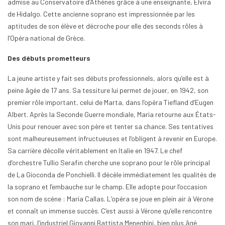
admise au Conservatoire d’Athènes grâce à une enseignante, Elvira
de Hidalgo. Cette ancienne soprano est impressionnée par les
aptitudes de son élève et décroche pour elle des seconds rôles à
l’Opéra national de Grèce.
Des débuts prometteurs
La jeune artiste y fait ses débuts professionnels, alors qu’elle est à
peine âgée de 17 ans. Sa tessiture lui permet de jouer, en 1942, son
premier rôle important, celui de Marta, dans l’opéra Tiefland d’Eugen
Albert. Après la Seconde Guerre mondiale, Maria retourne aux États-
Unis pour renouer avec son père et tenter sa chance. Ses tentatives
sont malheureusement infructueuses et l’obligent à revenir en Europe.
Sa carrière décolle véritablement en Italie en 1947. Le chef
d’orchestre Tullio Serafin cherche une soprano pour le rôle principal
de La Gioconda de Ponchielli. Il décèle immédiatement les qualités de
la soprano et l’embauche sur le champ. Elle adopte pour l’occasion
son nom de scène : Maria Callas. L’opéra se joue en plein air à Vérone
et connaît un immense succès. C’est aussi à Vérone qu’elle rencontre
son mari, l’industriel Giovanni Battista Meneghini, bien plus âgé