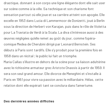
drastique, donnant à son corps une ligne élégante dont elle sait user
sur scène comme à la ville. Sa technique et son charisme font
sensation partout où elle joue et sa carrière atteint son apogée. Elle
excelle en 1953 dans Lucia di Lammermoor de Donizetti, joué à Berlin
sous la direction de Herbert von Karajan, puis dans le rôle de Violetta
pour La Traviata de Verdi à la Scala. La diva s’intéresse aussi à des
œuvres négligées qu’elle remet au goût du jour, comme l’opéra-
comique Medea de Cherubini dirigé par Leonard Bernstein. Ses
débuts à Paris sont tardifs. Elle s’y produit pour la première fois en
1958 dans un récital ; le public lui fait un triomphe.
Maria Callas s’illustre en dehors de la scène pour sa liaison adultérine
avec le richissime armateur grec Aristote Onassis à partir de 1959. Il
sera son seul grand amour. Elle divorce de Meneghini et s’installe à
Paris en 1961 pour vivre sa passion avec le milliardaire. Hélas, cette
relation dont elle espérait tant se conclura dans l’amertume.
Des dernières années difficiles