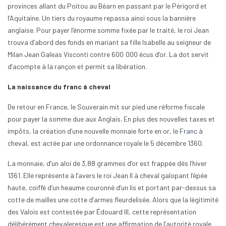
provinces allant du Poitou au Béarn en passant par le Périgord et
l’Aquitaine. Un tiers du royaume repassa ainsi sous la bannière
anglaise. Pour payer l’énorme somme fixée par le traité, le roi Jean
trouva d’abord des fonds en mariant sa fille Isabelle au seigneur de
Milan Jean Galeas Visconti contre 600 000 écus d’or. La dot servit
d’acompte à la rançon et permit sa libération.
La naissance du franc à cheval
De retour en France, le Souverain mit sur pied une réforme fiscale
pour payer la somme due aux Anglais. En plus des nouvelles taxes et
impôts, la création d’une nouvelle monnaie forte en or, le
Franc
à
cheval, est actée par une ordonnance royale le 5 décembre 1360.
La monnaie, d’un aloi de 3,88 grammes d’or est frappée dès l’hiver
1361. Elle représente à l’avers le roi Jean II à cheval galopant l’épée
haute, coiffé d’un heaume couronné d’un lis et portant par-dessus sa
cotte de mailles une cotte d’armes fleurdelisée. Alors que la légitimité
des Valois est contestée par Édouard III, cette représentation
délibérément chevaleresque est une affirmation de l’autorité royale