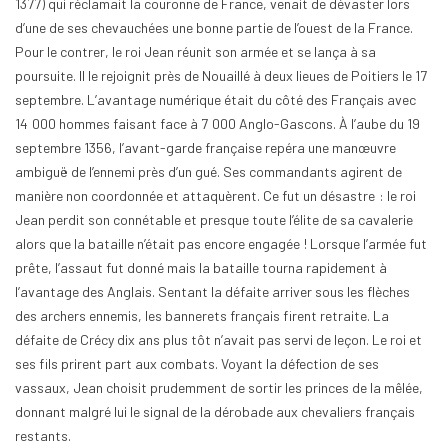
1377) qui réclamait la couronne de France, venait de dévaster lors
d’une de ses chevauchées une bonne partie de l’ouest de la France.
Pour le contrer, le roi Jean réunit son armée et se lança à sa
poursuite. Il le rejoignit près de Nouaillé à deux lieues de Poitiers le 17
septembre. L’avantage numérique était du côté des Français avec
14 000 hommes faisant face à 7 000 Anglo-Gascons. À l’aube du 19
septembre 1356, l’avant-garde française repéra une manœuvre
ambiguë de l’ennemi près d’un gué. Ses commandants agirent de
manière non coordonnée et attaquèrent. Ce fut un désastre : le roi
Jean perdit son connétable et presque toute l’élite de sa cavalerie
alors que la bataille n’était pas encore engagée ! Lorsque l’armée fut
prête, l’assaut fut donné mais la bataille tourna rapidement à
l’avantage des Anglais. Sentant la défaite arriver sous les flèches
des archers ennemis, les bannerets français firent retraite. La
défaite de Crécy dix ans plus tôt n’avait pas servi de leçon. Le roi et
ses fils prirent part aux combats. Voyant la défection de ses
vassaux, Jean choisit prudemment de sortir les princes de la mêlée,
donnant malgré lui le signal de la dérobade aux chevaliers français
restants.