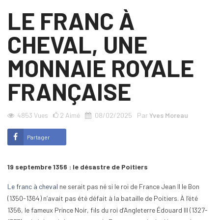
LE FRANC À
CHEVAL, UNE
MONNAIE ROYALE
FRANÇAISE
4853
Vues
2
Aimé
08/02/2025
Par
Yves Moreau
Partager
19 septembre 1356 : le désastre de Poitiers
Le franc à cheval
ne serait pas né si le roi de France Jean II le Bon
(1350-1364) n’avait pas été défait à la bataille de Poitiers. À l’été
1356, le fameux Prince Noir, fils du roi d’Angleterre Édouard III (1327-