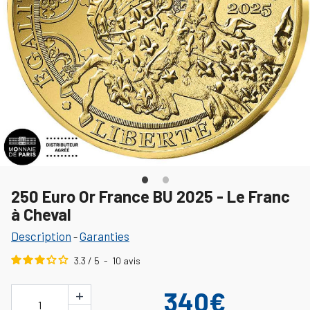
250 Euro Or France BU 2025 - Le Franc
à Cheval
Description
Garanties
-
3.3
/
5
-
10
avis
+
340€
1