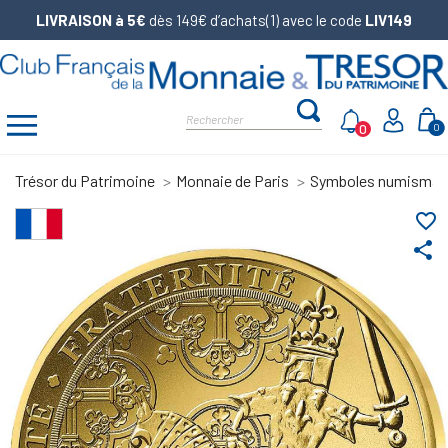
LIVRAISON à 5€
dès 149€ d’achats(1) avec le code
LIV149
0
0
Trésor du Patrimoine
Monnaie de Paris
Symboles numismat
favorite_border
share