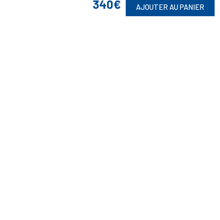

340€
AJOUTER AU PANIER
Retrouvez Aussi

Suivez-Nous