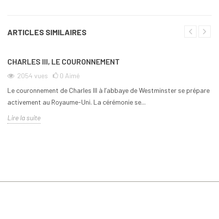
ARTICLES SIMILAIRES
CHARLES III, LE COURONNEMENT
2054
vues
0
Aimé
Le couronnement de Charles III à l’abbaye de Westminster se prépare
activement au Royaume-Uni. La cérémonie se...
Lire la suite