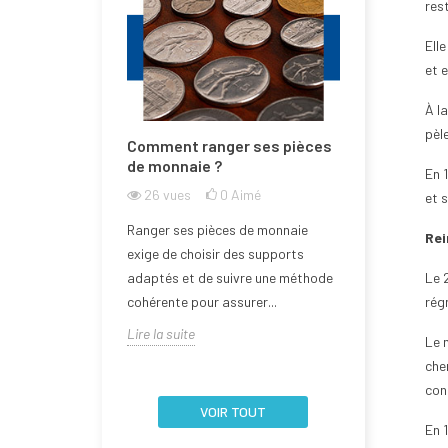
rest
Elle
et 
À l
pèl
e la Bulgarie
Comment ranger ses pièces
Comment n
one euro ?
de monnaie ?
de monnai
En 
l'abîmer ?
mé
26
vues
0
Aimé
et 
24
vues
rée dans la zone
Ranger ses pièces de monnaie
Rei
Aborder la q
 2026, devenant
exige de choisir des supports
d’une pièce 
embre de l'Union
adaptés et de suivre une méthode
Le 2
nécessite un
cohérente pour assurer...
régn
la fragilité de 
Lire la suite
Le 
Lire la suite
che
conn
VOIR TOUT
En 