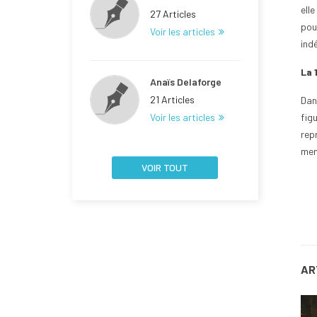
ell
27 Articles
pour
Voir les articles
indé
La 
Anaïs Delaforge
21 Articles
Dan
Voir les articles
fig
rep
men
VOIR TOUT
AR