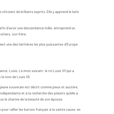
côtoient de brillants esprits. Elle y apprend le latin
 afin d’avoir une descendance mâle, entreprend un
tiers, son frère.
nt classer les pièces
Quand est-ce que la Bulgarie
euros selon leur rareté
est passée en zone euro ?
nt une des héritières les plus puissantes d’Europe
vues
0
Aimé
31
vues
0
Aimé
out collectionneur passionné
La Bulgarie est entrée dans la zone
teur éclairé, le classement
euro le 1er janvier 2026, devenant
èces de 2 euros selon leur
ainsi le 21ᵉ État membre de l'Union
ance, Louis. Le mois suivant, le roi Louis VI (qui a
..
monétaire...
 le nom de Louis VII.
 suite
Lire la suite
 jeune souverain est décrit comme pieux et austère,
ndépendante et à la recherche des plaisirs qu’elle a
 sous le charme de la beauté de son épouse.
our rallier les barons français à la sainte cause, en