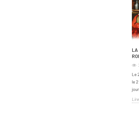
LA
RO
Le 2
le 
jour
Lire