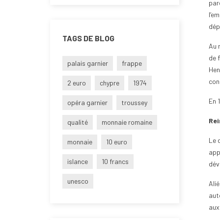
parc
l’e
dépl
TAGS DE BLOG
Au 
de 
palais garnier
frappe
Hen
cons
2 euro
chypre
1974
En 1
opéra garnier
troussey
Rei
qualité
monnaie romaine
Le d
monnaie
10 euro
app
islance
10 francs
dév
unesco
Alié
aut
aux 