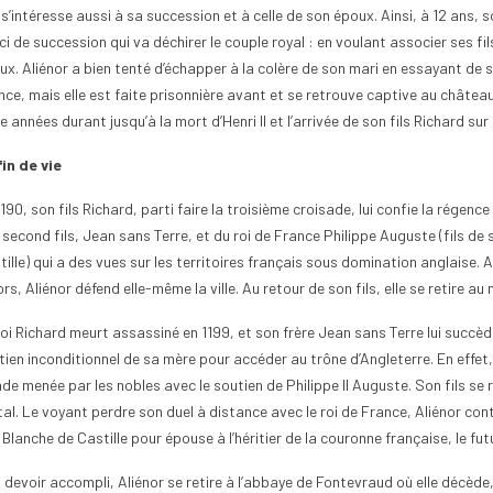
 s’intéresse aussi à sa succession et à celle de son époux. Ainsi, à 12 ans, s
i de succession qui va déchirer le couple royal : en voulant associer ses fi
x. Aliénor a bien tenté d’échapper à la colère de son mari en essayant de se
ce, mais elle est faite prisonnière avant et se retrouve captive au château 
e années durant jusqu’à la mort d’Henri II et l’arrivée de son fils Richard sur
fin de vie
190, son fils Richard, parti faire la troisième croisade, lui confie la régenc
 second fils, Jean sans Terre, et du roi de France Philippe Auguste (fils de
ille) qui a des vues sur les territoires français sous domination anglaise. A
rs, Aliénor défend elle-même la ville. Au retour de son fils, elle se retire 
roi Richard meurt assassiné en 1199, et son frère Jean sans Terre lui succè
ien inconditionnel de sa mère pour accéder au trône d’Angleterre. En effet, 
de menée par les nobles avec le soutien de Philippe II Auguste. Son fils se r
al. Le voyant perdre son duel à distance avec le roi de France, Aliénor cont
e Blanche de Castille pour épouse à l’héritier de la couronne française, le futu
 devoir accompli, Aliénor se retire à l’abbaye de Fontevraud où elle décède,