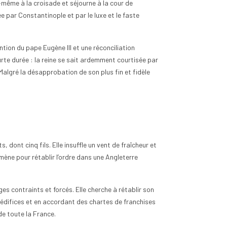
le-même à la croisade et séjourne à la cour de
e par Constantinople et par le luxe et le faste
ntion du pape Eugène III et une réconciliation
rte durée : la reine se sait ardemment courtisée par
Malgré la désapprobation de son plus fin et fidèle
 dont cinq fils. Elle insuffle un vent de fraîcheur et
mène pour rétablir l’ordre dans une Angleterre
ges contraints et forcés. Elle cherche à rétablir son
 édifices et en accordant des chartes de franchises
s de toute la France.