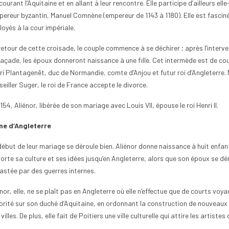
ourant l’Aquitaine et en allant à leur rencontre. Elle participe d’ailleurs el
mpereur byzantin, Manuel Comnène (empereur de 1143 à 1180). Elle est fasciné
oyés à la cour impériale.
retour de cette croisade, le couple commence à se déchirer ; après l’interve
façade, les époux donneront naissance à une fille. Cet intermède est de cou
ri Plantagenêt, duc de Normandie, comte d’Anjou et futur roi d’Angleterre. 
eiller Suger, le roi de France accepte le divorce.
154, Aliénor, libérée de son mariage avec Louis VII, épouse le roi Henri II.
ne d’Angleterre
ébut de leur mariage se déroule bien. Aliénor donne naissance à huit enfants,
orte sa culture et ses idées jusqu’en Angleterre, alors que son époux se dé
astée par des guerres internes.
nor, elle, ne se plaît pas en Angleterre où elle n’effectue que de courts voya
orité sur son duché d’Aquitaine, en ordonnant la construction de nouveaux
villes. De plus, elle fait de Poitiers une ville culturelle qui attire les artiste