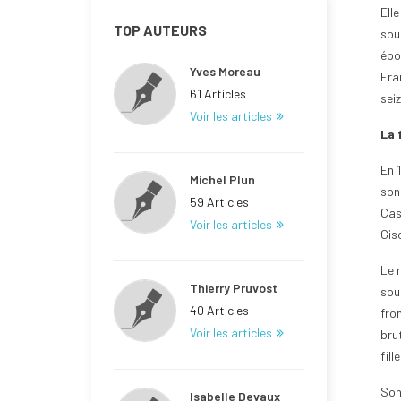
Elle
TOP AUTEURS
souc
épou
Yves Moreau
Fran
61 Articles
seiz
Voir les articles
La 
En 1
Michel Plun
son
59 Articles
Cast
Voir les articles
Giso
Le 
Thierry Pruvost
sout
40 Articles
fron
Voir les articles
brut
fill
Son
Isabelle Devaux