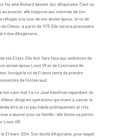
on fils aîné Richard devient duc d’Aquitaine. C’est ce
ls au pouvoir, elle s’oppose aux volontés de son
 réfugier à la cour de son ancien époux, le roi de
de Chinon, à partir de 1173. Elle restera prisonnière
 le trône d’Angleterre.
e de ses États. Elle doit faire face aux ambitions de
 son ancien époux Louis VII et de Constance de
insi, lorsque le roi de France tente de prendre
au monastère de Fontevraud.
de non sans mal. Le roi Jean bénéficie cependant du
Aliénor dirige les opérations qui visent à casser la
évèle être un roi peu habile politiquement et très
inue à œuvrer pour sa famille ; elle donne sa petite-
r Louis VIII.
 le 31 mars 1204. Son duché d’Aquitaine, pour lequel