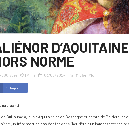
ALIÉNOR D’AQUITAINE
HORS NORME
4880
Vues
1
Aimé
03/06/2024
Par
Michel Plun
Partager
beau parti
le de Guillaume X, duc d’Aquitaine et de Gascogne et comte de Poitiers, et d
e aînée (un frère mort en bas âge) et donc l’héritière d’un immense territoi