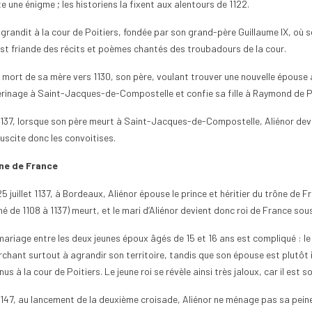
e une énigme ; les historiens la fixent aux alentours de 1122.
 grandit à la cour de Poitiers, fondée par son grand-père Guillaume IX, où se 
est friande des récits et poèmes chantés des troubadours de la cour.
a mort de sa mère vers 1130, son père, voulant trouver une nouvelle épouse
erinage à Saint-Jacques-de-Compostelle et confie sa fille à Raymond de Poi
ettoyer une pièce
Comment commencer une
Comme
e ancienne sans
collection de monnaie ?
de 2 
1137, lorsque son père meurt à Saint-Jacques-de-Compostelle, Aliénor devie
20
vues
0
Aimé
20
suscite donc les convoitises.
0
Aimé
Commencer une collection de
Pour t
ne de France
uestion du nettoyage
monnaie est une aventure
ou ama
de monnaie ancienne
passionnante qui séduit de plus en
des pi
5 juillet 1137, à Bordeaux, Aliénor épouse le prince et héritier du trône de Fr
e attention extrême à
plus de passionnés, qu’ils...
rareté.
é de 1108 à 1137) meurt, et le mari d’Aliénor devient donc roi de France sous
la...
Lire la suite
Lire la
mariage entre les deux jeunes époux âgés de 15 et 16 ans est compliqué : le
rchant surtout à agrandir son territoire, tandis que son épouse est plutôt i
us à la cour de Poitiers. Le jeune roi se révèle ainsi très jaloux, car il est
1147, au lancement de la deuxième croisade, Aliénor ne ménage pas sa peine p