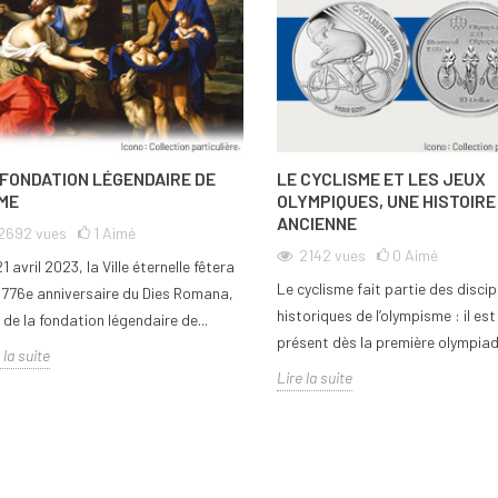
 FONDATION LÉGENDAIRE DE
LE CYCLISME ET LES JEUX
ME
OLYMPIQUES, UNE HISTOIRE
ANCIENNE
2692
vues
1
Aimé
2142
vues
0
Aimé
1 avril 2023, la Ville éternelle fêtera
Le cyclisme fait partie des discip
2 776e anniversaire du Dies Romana,
historiques de l’olympisme : il est
 de la fondation légendaire de...
présent dès la première olympiade
 la suite
Lire la suite