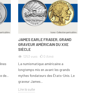
JAMES EARLE FRASER, GRAND
LA CHUTE DE 
GRAVEUR AMÉRICAIN DU XXE
GRECQUE
SIÈCLE
3988
vues
1253
vues
0
Aimé
Un siècle et demi
lines
La numismatique américaine a
duré la monarchi
longtemps mis en avant les grands
décennies agitées
 de...
mythes fondateurs des États-Unis. Le
Lire la suite
graveur James...
Lire la suite