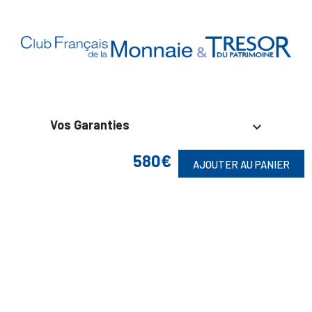
Vos Garanties

580€
En Savoir Plus

AJOUTER AU PANIER
Retrouvez Aussi

Suivez-Nous