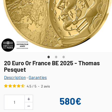
20 Euro Or France BE 2025 - Thomas
Pesquet
Description
Garanties
-
4.5
/
5
-
2
avis
+
580€
1
−