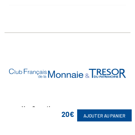
Vos Garanties

20€
AJOUTER AU PANIER
En Savoir Plus
