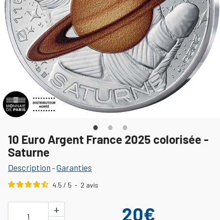
10 Euro Argent France 2025 colorisée -
Saturne
Description
Garanties
-
4.5
/
5
-
2
avis
+
20€
1