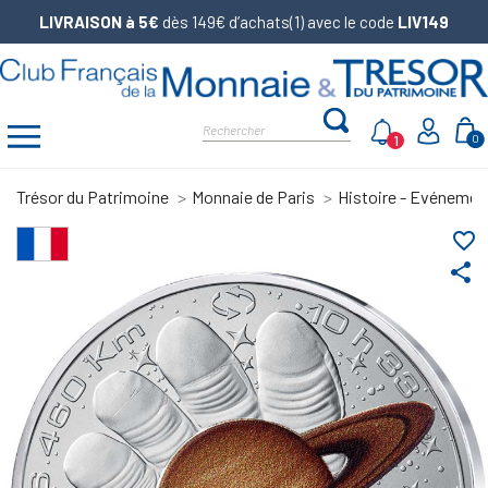
LIVRAISON à 5€
dès 149€ d’achats(1) avec le code
LIV149
1
0
Trésor du Patrimoine
Monnaie de Paris
Histoire - Evénemen
favorite_border
share