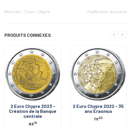
Mots clés :
2 euro
,
Chypre
Publié dans:
Actualité
PRODUITS CONNEXES
2 Euro Chypre 2023 -
2 Euro Chypre 2022 - 35
Création de la Banque
ans Erasmus
centrale
20
7€
10
8€