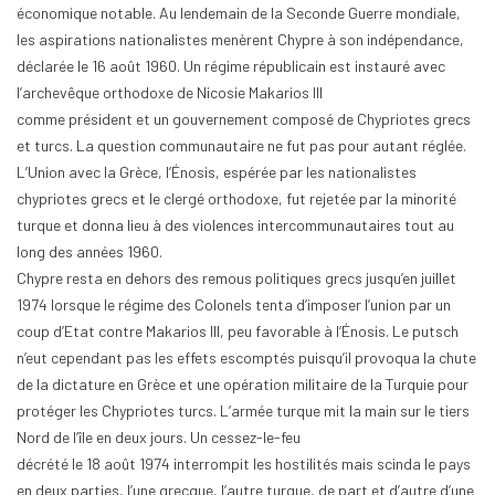
économique notable. Au lendemain de la Seconde Guerre mondiale,
les aspirations nationalistes menèrent Chypre à son indépendance,
déclarée le 16 août 1960. Un régime républicain est instauré avec
l’archevêque orthodoxe de Nicosie Makarios III
comme président et un gouvernement composé de Chypriotes grecs
et turcs. La question communautaire ne fut pas pour autant réglée.
L’Union avec la Grèce, l’Énosis, espérée par les nationalistes
chypriotes grecs et le clergé orthodoxe, fut rejetée par la minorité
turque et donna lieu à des violences intercommunautaires tout au
long des années 1960.
Chypre resta en dehors des remous politiques grecs jusqu’en juillet
1974 lorsque le régime des Colonels tenta d’imposer l’union par un
coup d’Etat contre Makarios III, peu favorable à l’Énosis. Le putsch
n’eut cependant pas les effets escomptés puisqu’il provoqua la chute
de la dictature en Grèce et une opération militaire de la Turquie pour
protéger les Chypriotes turcs. L’armée turque mit la main sur le tiers
Nord de l’île en deux jours. Un cessez-le-feu
décrété le 18 août 1974 interrompit les hostilités mais scinda le pays
en deux parties, l’une grecque, l’autre turque, de part et d’autre d’une