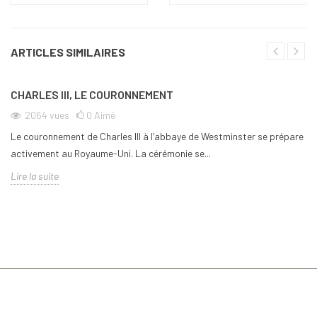
ARTICLES SIMILAIRES
CHARLES III, LE COURONNEMENT
2064
vues
0
Aimé
Le couronnement de Charles III à l’abbaye de Westminster se prépare
activement au Royaume-Uni. La cérémonie se...
Lire la suite