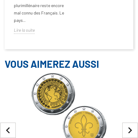
plurimillénaire reste encore
mal connu des Français. Le
pays...
Lire la suite
VOUS AIMEREZ AUSSI
navigate_before
navigate_next