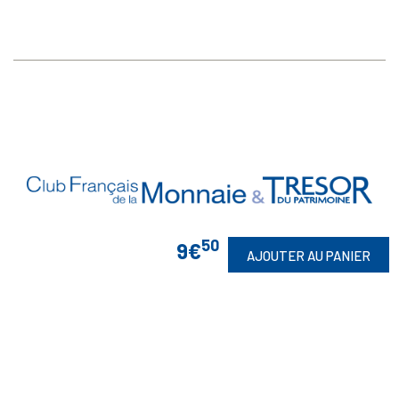
50
9€
AJOUTER AU PANIER
Vos Garanties

En Savoir Plus

Retrouvez Aussi
