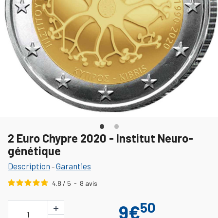
2 Euro Chypre 2020 - Institut Neuro-
génétique
Description
Garanties
-
4.8
/
5
-
8
avis
50
+
9€
1