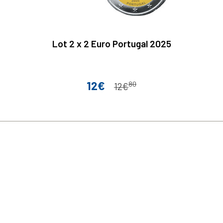
Lot 2 x 2 Euro Portugal 2025
12€
80
Prix
Prix de base
12€