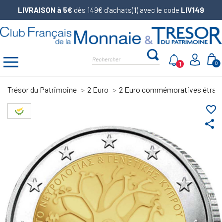
LIVRAISON à 5€
dès 149€ d’achats(1) avec le code
LIV149
1
0
Trésor du Patrimoine
2 Euro
2 Euro commémoratives étran
favorite_border
share