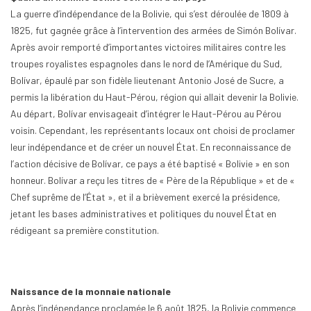
La guerre d’indépendance de la Bolivie, qui s’est déroulée de 1809 à
1825, fut gagnée grâce à l’intervention des armées de Simón Bolívar.
Après avoir remporté d’importantes victoires militaires contre les
troupes royalistes espagnoles dans le nord de l’Amérique du Sud,
Bolívar, épaulé par son fidèle lieutenant Antonio José de Sucre, a
permis la libération du Haut-Pérou, région qui allait devenir la Bolivie.
Au départ, Bolívar envisageait d’intégrer le Haut-Pérou au Pérou
voisin. Cependant, les représentants locaux ont choisi de proclamer
leur indépendance et de créer un nouvel État. En reconnaissance de
l’action décisive de Bolívar, ce pays a été baptisé « Bolivie » en son
honneur. Bolívar a reçu les titres de « Père de la République » et de «
Chef suprême de l’État », et il a brièvement exercé la présidence,
jetant les bases administratives et politiques du nouvel État en
rédigeant sa première constitution.
Naissance de la monnaie nationale
Après l’indépendance proclamée le 6 août 1825, la Bolivie commence