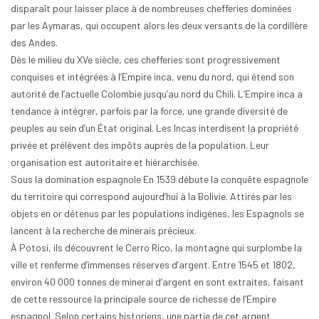
disparaît pour laisser place à de nombreuses chefferies dominées
par les Aymaras, qui occupent alors les deux versants de la cordillère
des Andes.
Dès le milieu du XVe siècle, ces chefferies sont progressivement
conquises et intégrées à l’Empire inca, venu du nord, qui étend son
autorité de l’actuelle Colombie jusqu’au nord du Chili. L’Empire inca a
tendance à intégrer, parfois par la force, une grande diversité de
peuples au sein d’un État original. Les Incas interdisent la propriété
privée et prélèvent des impôts auprès de la population. Leur
organisation est autoritaire et hiérarchisée.
Sous la domination espagnole En 1539 débute la conquête espagnole
du territoire qui correspond aujourd’hui à la Bolivie. Attirés par les
objets en or détenus par les populations indigènes, les Espagnols se
lancent à la recherche de minerais précieux.
À Potosí, ils découvrent le Cerro Rico, la montagne qui surplombe la
ville et renferme d’immenses réserves d’argent. Entre 1545 et 1802,
environ 40 000 tonnes de minerai d’argent en sont extraites, faisant
de cette ressource la principale source de richesse de l’Empire
espagnol. Selon certains historiens, une partie de cet argent