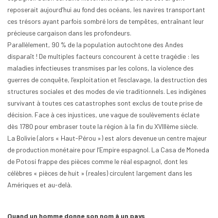
reposerait aujourd’hui au fond des océans, les navires transportant
ces trésors ayant parfois sombré lors de tempêtes, entraînant leur
précieuse cargaison dans les profondeurs.
Parallèlement, 90 % de la population autochtone des Andes
disparaît ! De multiples facteurs concourent à cette tragédie : les
maladies infectieuses transmises par les colons, la violence des
guerres de conquête, l’exploitation et l’esclavage, la destruction des
structures sociales et des modes de vie traditionnels. Les indigènes
survivant à toutes ces catastrophes sont exclus de toute prise de
décision. Face à ces injustices, une vague de soulèvements éclate
dès 1780 pour embraser toute la région à la fin du XVIIIème siècle.
La Bolivie (alors « Haut-Pérou ») est alors devenue un centre majeur
de production monétaire pour l’Empire espagnol. La Casa de Moneda
de Potosí frappe des pièces comme le réal espagnol, dont les
célèbres « pièces de huit » (reales) circulent largement dans les
Amériques et au-delà.
Quand un homme donne son nom à un pays