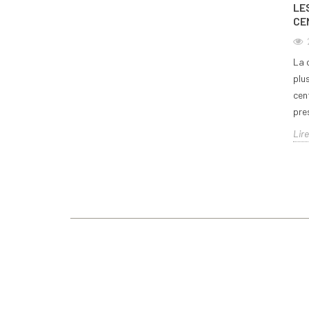
LE
CE
La 
plu
cen
pres
Lire