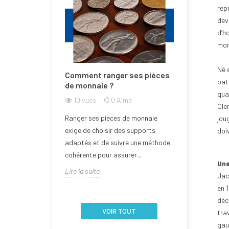
rep
dev
d’h
mon
Né 
e la Bulgarie
Comment ranger ses pièces
Comment n
bat
one euro ?
de monnaie ?
de monnai
qua
l'abîmer ?
imé
10
vues
0
Aimé
Cler
14
vues
rée dans la zone
Ranger ses pièces de monnaie
joug
Aborder la q
 2026, devenant
exige de choisir des supports
doi
d’une pièce 
embre de l'Union
adaptés et de suivre une méthode
nécessite un
cohérente pour assurer...
Une
la fragilité de 
Lire la suite
Jac
Lire la suite
en 
déc
VOIR TOUT
trav
gau