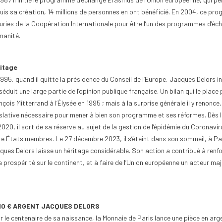
uis sa création, 14 millions de personnes en ont bénéficié. En 2004, ce pr
uries de la Coopération Internationale pour être l’un des programmes d’écha
manité.
itage
1995, quand il quitte la présidence du Conseil de l’Europe, Jacques Delors i
séduit une large partie de l’opinion publique française. Un bilan qui le plac
nçois Mitterrand à l’Élysée en 1995 ; mais à la surprise générale il y renonc
slative nécessaire pour mener à bien son programme et ses réformes. Dès lors
2020, il sort de sa réserve au sujet de la gestion de l’épidémie du Coronavi
re États membres. Le 27 décembre 2023, il s’éteint dans son sommeil, à Pari
ques Delors laisse un héritage considérable. Son action a contribué à renfo
a prospérité sur le continent, et à faire de l’Union européenne un acteur maj
10 € ARGENT JACQUES DELORS
 le centenaire de sa naissance, la Monnaie de Paris lance une pièce en argen