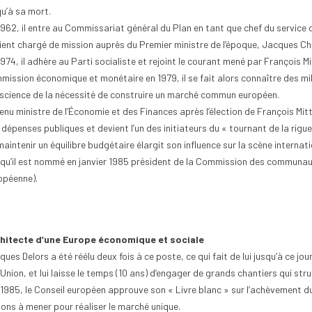
qu’à sa mort.
962, il entre au Commissariat général du Plan en tant que chef du service de
ient chargé de mission auprès du Premier ministre de l’époque, Jacques 
1974, il adhère au Parti socialiste et rejoint le courant mené par François M
mission économique et monétaire en 1979, il se fait alors connaître des m
science de la nécessité de construire un marché commun européen.
enu ministre de l’Économie et des Finances après l’élection de François Mitt
 dépenses publiques et devient l’un des initiateurs du « tournant de la rigu
maintenir un équilibre budgétaire élargit son influence sur la scène intern
squ’il est nommé en janvier 1985 président de la Commission des communau
opéenne).
hitecte d’une Europe économique et sociale
ues Delors a été réélu deux fois à ce poste, ce qui fait de lui jusqu’à ce jour
’Union, et lui laisse le temps (10 ans) d’engager de grands chantiers qui stru
n 1985, le Conseil européen approuve son « Livre blanc » sur l’achèvement du
ions à mener pour réaliser le marché unique.