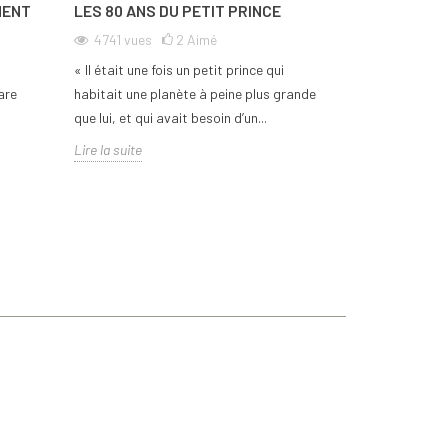
MENT
LES 80 ANS DU PETIT PRINCE
LA COUPE DU 
FRANCE 2023
4741
vues
2
Aimé
1903
vues
« Il était une fois un petit prince qui
Du 8 septembre 
are
habitait une planète à peine plus grande
France accueiller
que lui, et qui avait besoin d’un...
la Coupe de mond
Lire la suite
Pour...
Lire la suite