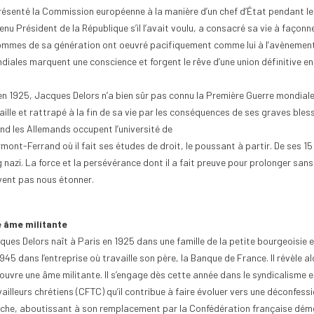
résenté la Commission européenne à la manière d’un chef d’État pendant les d
enu Président de la République s’il l’avait voulu, a consacré sa vie à façon
ommes de sa génération ont oeuvré pacifiquement comme lui à l’avènement 
diales marquent une conscience et forgent le rêve d’une union définitive ent
en 1925, Jacques Delors n’a bien sûr pas connu la Première Guerre mondiale
ettoyer une pièce
Comment commencer une
Comme
aille et rattrapé à la fin de sa vie par les conséquences de ses graves bles
e ancienne sans
collection de monnaie ?
de 2 
nd les Allemands occupent l’université de
9
vues
0
Aimé
10
v
mont-Ferrand où il fait ses études de droit, le poussant à partir. De ses 15 
0
Aimé
Commencer une collection de
Pour t
 nazi. La force et la persévérance dont il a fait preuve pour prolonger sans
uestion du nettoyage
monnaie est une aventure
ou ama
vent pas nous étonner.
de monnaie ancienne
passionnante qui séduit de plus en
des pi
e attention extrême à
plus de passionnés, qu’ils...
rareté.
 âme militante
la...
Lire la suite
Lire la
ques Delors naît à Paris en 1925 dans une famille de la petite bourgeoisie e
1945 dans l’entreprise où travaille son père, la Banque de France. Il révèle 
ouvre une âme militante. Il s’engage dès cette année dans le syndicalisme 
ailleurs chrétiens (CFTC) qu’il contribue à faire évoluer vers une déconfess
che, aboutissant à son remplacement par la Confédération française démoc