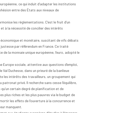
uropéenne, ce qui induit d’adapter les institutions
hésion entre des États aux niveaux de
monise les réglementations. C’est le fruit d’un
t à la nécessité de concilier des intérêts
on économique et monétaire, suscitant de vifs débats
 justesse par référendum en France. Ce traité
 de la monnaie unique européenne, l’euro, adopté le
e Europe sociale, attentive aux questions d’emploi,
de Val Duchesse, dans un prieuré de la banlieue
te les intérêts des travailleurs, un groupement qui
 patronat privé. Il recherche sans cesse l’équilibre,
 qu’un certain degré de planification et de
les plus riches et les plus pauvres via le budget de
ortir les effets de l’ouverture à la concurrence et
 leur manquent.
rmet aux étudiants européens d’étudier à l’étranger.