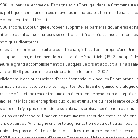
1986 il supervise l’entrée de l’Espagne et du Portugal dans la Communauté e
les politiques communes à ces nouveaux membres, tout en maintenant la co
eloppement très différents.
1986 encore, l’Acte unique européen supprime les barrières douanières et har
ntier colossal car ses auteurs se confrontent à des résistances nationales e
nomiques divergents.
ques Delors préside ensuite le comité chargé d’étudier le projet d’une Uni
des oppositions, notamment lors du traité de Maastricht (1992), adopté de
eure le grand accomplissement de Jacques Delors et aboutit à la naissance
janvier 1999 pour une mise en circulation le 1er janvier 2002.
allèlement à ces orientations d’ordre économique, Jacques Delors prône un
ormation et de lutte contre les inégalités. Dès 1985 il organise le Dialogue 
xelloise où il fait se rencontrer une confédération de syndicats qui représen
nd les intérêts des entreprises publiques et un autre qui représente ceux du
sidère qu’il n’y a pas de politique sociale sans croissance économique, mais
lation est nécessaire. Il met en oeuvre une redistribution entre les régions 
nion, obtient de l’Allemagne une forte augmentation de sa cotisation pour am
r aider les pays du Sud à se doter des infrastructures et compétences qui
1987 il initie le programme d’échange Erasmus de l’Union européenne, qui pe