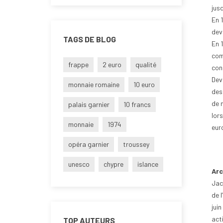
jus
En 1
dev
TAGS DE BLOG
En 
com
frappe
2 euro
qualité
con
Dev
monnaie romaine
10 euro
des
de 
palais garnier
10 francs
lor
monnaie
1974
eur
opéra garnier
troussey
unesco
chypre
islance
Arc
Jacq
de l
jui
act
TOP AUTEURS