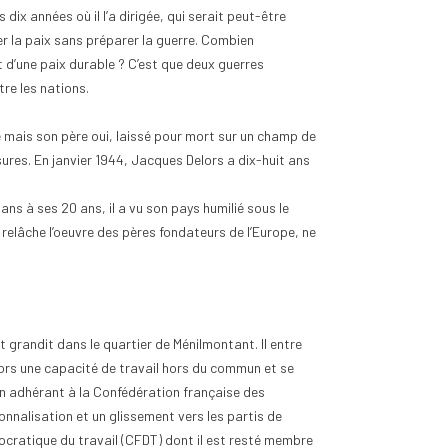
ix années où il l’a dirigée, qui serait peut-être
ner la paix sans préparer la guerre. Combien
d’une paix durable ? C’est que deux guerres
re les nations.
 mais son père oui, laissé pour mort sur un champ de
nt classer les pièces
Quand est-ce que la Bulgarie
sures. En janvier 1944, Jacques Delors a dix-huit ans
euros selon leur rareté
est passée en zone euro ?
ues
0
Aimé
14
vues
0
Aimé
ans à ses 20 ans, il a vu son pays humilié sous le
out collectionneur passionné
La Bulgarie est entrée dans la zone
 relâche l’oeuvre des pères fondateurs de l’Europe, ne
teur éclairé, le classement
euro le 1er janvier 2026, devenant
èces de 2 euros selon leur
ainsi le 21ᵉ État membre de l'Union
..
monétaire...
 suite
Lire la suite
t grandit dans le quartier de Ménilmontant. Il entre
alors une capacité de travail hors du commun et se
en adhérant à la Confédération française des
ionnalisation et un glissement vers les partis de
ratique du travail (CFDT) dont il est resté membre