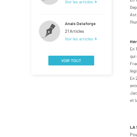
Voir les articles
Dep
Ast
l’hu
Anaïs Delaforge
21 Articles
Voir les articles
Hér
En 
qui 
VOIR TOUT
Fra
légi
En 
ent
Jac
et l
LA 
Pour