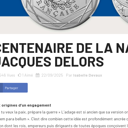
CENTENAIRE DE LA N
JACQUES DELORS
546
Vues
1
Aimé
22/09/2025
Par
Isabelle Devaux
Partager
 origines d’un engagement
 tu veux la paix, prépare la guerre » L’adage est si ancien que sa version ori
em para bellum ». C’est dire combien cette idée est profondément ancrée d
on dont les rois, empereurs puis dirigeants de toutes époques conçoivent le