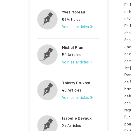
En 
et 
Yves Moreau
dév
61 Articles
En 
Voir les articles
cha
éco
Jac
Michel Plun
et 
59 Articles
dem
Voir les articles
1er 
Par
de f
Thierry Pruvost
bru
40 Articles
défe
Voir les articles
con
régu
l’U
Isabelle Devaux
pou
27 Articles
En 