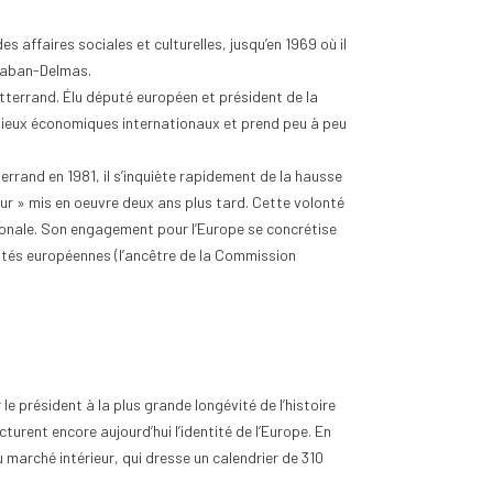
s affaires sociales et culturelles, jusqu’en 1969 où il
Chaban-Delmas.
itterrand. Élu député européen et président de la
ilieux économiques internationaux et prend peu à peu
errand en 1981, il s’inquiète rapidement de la hausse
eur » mis en oeuvre deux ans plus tard. Cette volonté
ationale. Son engagement pour l’Europe se concrétise
tés européennes (l’ancêtre de la Commission
 le président à la plus grande longévité de l’histoire
cturent encore aujourd’hui l’identité de l’Europe. En
 marché intérieur, qui dresse un calendrier de 310