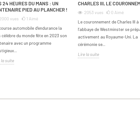
S 24 HEURES DU MANS : UN
CHARLES III, LE COURONNE
NTENAIRE PIED AU PLANCHER !
2053
vues
0
Aimé
2000
vues
1
Aimé
Le couronnement de Charles III à
course automobile d’endurance la
l’abbaye de Westminster se prép
s célèbre du monde fête en 2023 son
activement au Royaume-Uni. La
tenaire avec un programme
cérémonie se...
tigieux...
Lire la suite
 la suite