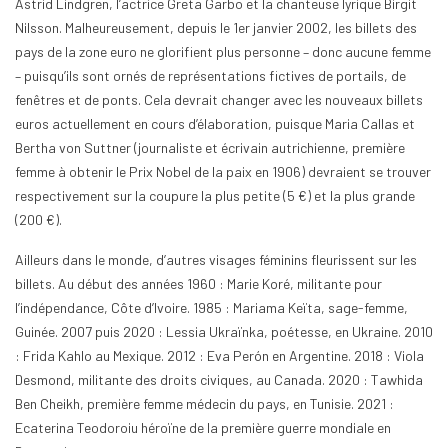
Astrid Lindgren, l’actrice Greta Garbo et la chanteuse lyrique Birgit
Nilsson. Malheureusement, depuis le 1er janvier 2002, les billets des
pays de la zone euro ne glorifient plus personne – donc aucune femme
– puisqu’ils sont ornés de représentations fictives de portails, de
fenêtres et de ponts. Cela devrait changer avec les nouveaux billets
euros actuellement en cours d’élaboration, puisque Maria Callas et
Bertha von Suttner (journaliste et écrivain autrichienne, première
femme à obtenir le Prix Nobel de la paix en 1906) devraient se trouver
respectivement sur la coupure la plus petite (5 €) et la plus grande
(200 €).
Ailleurs dans le monde, d’autres visages féminins fleurissent sur les
billets. Au début des années 1960 : Marie Koré, militante pour
l’indépendance, Côte d’Ivoire. 1985 : Mariama Keïta, sage-femme,
Guinée. 2007 puis 2020 : Lessia Ukraïnka, poétesse, en Ukraine. 2010
: Frida Kahlo au Mexique. 2012 : Eva Perón en Argentine. 2018 : Viola
Desmond, militante des droits civiques, au Canada. 2020 : Tawhida
Ben Cheikh, première femme médecin du pays, en Tunisie. 2021 :
Ecaterina Teodoroiu héroïne de la première guerre mondiale en