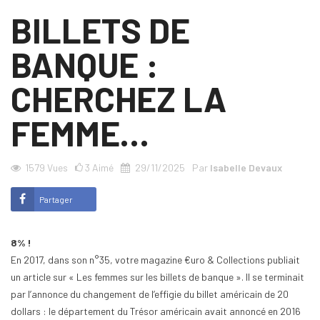
BILLETS DE
BANQUE :
CHERCHEZ LA
FEMME…
1579
Vues
3
Aimé
29/11/2025
Par
Isabelle Devaux
Partager
8% !
En 2017, dans son n°35, votre magazine €uro & Collections publiait
un article sur « Les femmes sur les billets de banque ». Il se terminait
par l’annonce du changement de l’effigie du billet américain de 20
dollars : le département du Trésor américain avait annoncé en 2016