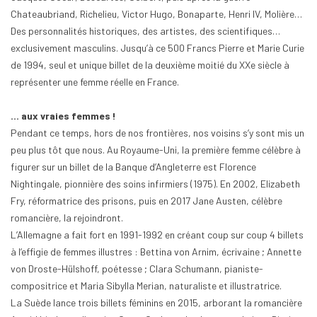
Chateaubriand, Richelieu, Victor Hugo, Bonaparte, Henri IV, Molière…
Des personnalités historiques, des artistes, des scientifiques…
exclusivement masculins. Jusqu’à ce 500 Francs Pierre et Marie Curie
de 1994, seul et unique billet de la deuxième moitié du XXe siècle à
représenter une femme réelle en France.
… aux vraies femmes !
Pendant ce temps, hors de nos frontières, nos voisins s’y sont mis un
peu plus tôt que nous. Au Royaume-Uni, la première femme célèbre à
figurer sur un billet de la Banque d’Angleterre est Florence
Nightingale, pionnière des soins infirmiers (1975). En 2002, Elizabeth
Fry, réformatrice des prisons, puis en 2017 Jane Austen, célèbre
romancière, la rejoindront.
L’Allemagne a fait fort en 1991-1992 en créant coup sur coup 4 billets
à l’effigie de femmes illustres : Bettina von Arnim, écrivaine ; Annette
von Droste-Hülshoff, poétesse ; Clara Schumann, pianiste-
compositrice et Maria Sibylla Merian, naturaliste et illustratrice.
La Suède lance trois billets féminins en 2015, arborant la romancière