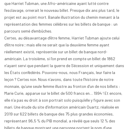
que Harriet Tubman, une Afro-américaine ayant lutté contre
l’esclavage, ornerait le nouveau billet. Presque dix ans plus tard, le
projet est au point mort. Banale illustration du chemin menant à la
représentation des femmes célèbres sur les billets de banque : un
parcours semé d’embûches.
Certes, au désavantage d’être femme, Harriet Tubman ajoute celui
d’être noire ; mais elle ne serait que la deuxième femme ayant
réellement existé, représentée sur un billet de banque nord-
américain. La troisième, si l’on prend en compte un billet de 1862
n’ayant servi que pendant la guerre de Sécession et uniquement dans
les États confédérés. Pouvons-nous, nous Français, leur faire la
leçon ? Certes non. Nous n’avons, dans toute l’histoire de notre
monnaie, qu’une seule femme illustre au fronton d’un de nos billets :
Marie Curie, apparue sur le billet de 500 francs en… 1994 ! Et encore,
elle n’a pas eu droit à son portrait solo puisqu’elle y figure avec son
mari. Une étude du site d’information américain Quartz, réalisée en
2019 sur 622 billets de banque des 75 plus grandes économies,
représentant 96,5 % du PIB mondial, a révélé que seuls 12 % des
billets de banque montrant une personne portent le nom d’une