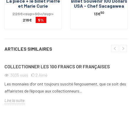
La pièce + le billet Pierre
Billet Souvenir 100 Dollars
et Marie Curie
USA - Chef Sacagawea
50
226€<sup>90</sup>
13€
216€
5%
ARTICLES SIMILAIRES
COLLECTIONNER LES 100 FRANCS OR FRANÇAISES
3035
vues
2
Aimé
Les monnaies d’or ont toujours suscité l’engouement, que ce soit des
affairistes de l’époque aux collectionneurs...
Lire la suite