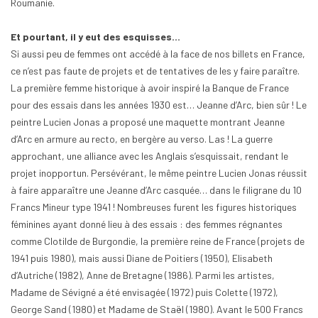
Roumanie.
Et pourtant, il y eut des esquisses…
Si aussi peu de femmes ont accédé à la face de nos billets en France,
ce n’est pas faute de projets et de tentatives de les y faire paraître.
La première femme historique à avoir inspiré la Banque de France
pour des essais dans les années 1930 est… Jeanne d’Arc, bien sûr ! Le
peintre Lucien Jonas a proposé une maquette montrant Jeanne
d’Arc en armure au recto, en bergère au verso. Las ! La guerre
approchant, une alliance avec les Anglais s’esquissait, rendant le
projet inopportun. Persévérant, le même peintre Lucien Jonas réussit
à faire apparaître une Jeanne d’Arc casquée… dans le filigrane du 10
Francs Mineur type 1941 ! Nombreuses furent les figures historiques
féminines ayant donné lieu à des essais : des femmes régnantes
comme Clotilde de Burgondie, la première reine de France (projets de
1941 puis 1980), mais aussi Diane de Poitiers (1950), Elisabeth
d’Autriche (1982), Anne de Bretagne (1986). Parmi les artistes,
Madame de Sévigné a été envisagée (1972) puis Colette (1972),
George Sand (1980) et Madame de Staël (1980). Avant le 500 Francs