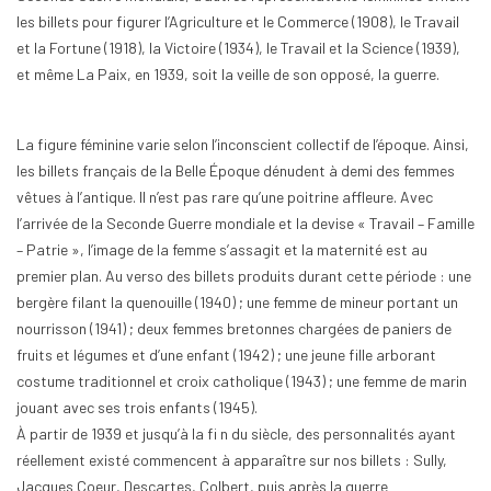
les billets pour figurer l’Agriculture et le Commerce (1908), le Travail
et la Fortune (1918), la Victoire (1934), le Travail et la Science (1939),
et même La Paix, en 1939, soit la veille de son opposé, la guerre.
La figure féminine varie selon l’inconscient collectif de l’époque. Ainsi,
les billets français de la Belle Époque dénudent à demi des femmes
vêtues à l’antique. Il n’est pas rare qu’une poitrine affleure. Avec
l’arrivée de la Seconde Guerre mondiale et la devise « Travail – Famille
– Patrie », l’image de la femme s’assagit et la maternité est au
premier plan. Au verso des billets produits durant cette période : une
bergère filant la quenouille (1940) ; une femme de mineur portant un
nourrisson (1941) ; deux femmes bretonnes chargées de paniers de
fruits et légumes et d’une enfant (1942) ; une jeune fille arborant
costume traditionnel et croix catholique (1943) ; une femme de marin
jouant avec ses trois enfants (1945).
À partir de 1939 et jusqu’à la fi n du siècle, des personnalités ayant
réellement existé commencent à apparaître sur nos billets : Sully,
Jacques Coeur, Descartes, Colbert, puis après la guerre