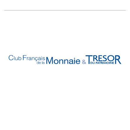
Vos Garanties

En Savoir Plus

Retrouvez Aussi