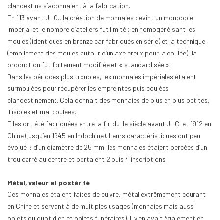
clandestins s’adonnaient à la fabrication.
En 113 avant J.-C., la création de monnaies devint un monopole
impérial et le nombre d’ateliers fut limité ; en homogénéisant les
moules (identiques en bronze car fabriqués en série) et la technique
(empilement des moules autour d’un axe creux pour la coulée), la
production fut fortement modifiée et « standardisée ».
Dans les périodes plus troubles, les monnaies impériales étaient
surmoulées pour récupérer les empreintes puis coulées
clandestinement. Cela donnait des monnaies de plus en plus petites,
illisibles et mal coulées.
Elles ont été fabriquées entre la fin du IIe siècle avant J.-C. et 1912 en
Chine (jusqu’en 1945 en Indochine). Leurs caractéristiques ont peu
évolué : d’un diamètre de 25 mm, les monnaies étaient percées d’un
trou carré au centre et portaient 2 puis 4 inscriptions.
Métal, valeur et postérité
Ces monnaies étaient faites de cuivre, métal extrêmement courant
en Chine et servant à de multiples usages (monnaies mais aussi
objets du quotidien et objets funéraires). Il y en avait également en