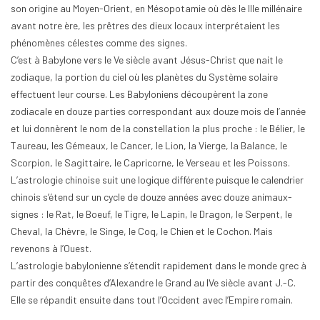
son origine au Moyen-Orient, en Mésopotamie où dès le IIIe millénaire
avant notre ère, les prêtres des dieux locaux interprétaient les
phénomènes célestes comme des signes.
C’est à Babylone vers le Ve siècle avant Jésus-Christ que nait le
zodiaque, la portion du ciel où les planètes du Système solaire
effectuent leur course. Les Babyloniens découpèrent la zone
zodiacale en douze parties correspondant aux douze mois de l’année
et lui donnèrent le nom de la constellation la plus proche : le Bélier, le
Taureau, les Gémeaux, le Cancer, le Lion, la Vierge, la Balance, le
Scorpion, le Sagittaire, le Capricorne, le Verseau et les Poissons.
L’astrologie chinoise suit une logique différente puisque le calendrier
chinois s’étend sur un cycle de douze années avec douze animaux-
signes : le Rat, le Boeuf, le Tigre, le Lapin, le Dragon, le Serpent, le
Cheval, la Chèvre, le Singe, le Coq, le Chien et le Cochon. Mais
revenons à l’Ouest.
L’astrologie babylonienne s’étendit rapidement dans le monde grec à
partir des conquêtes d’Alexandre le Grand au IVe siècle avant J.-C.
Elle se répandit ensuite dans tout l’Occident avec l’Empire romain.