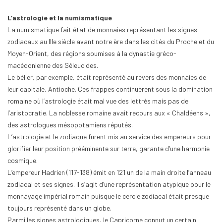
L’astrologie et la numismatique
La numismatique fait état de monnaies représentant les signes
zodiacaux au IIIe siècle avant notre ère dans les cités du Proche et du
Moyen-Orient, des régions soumises à la dynastie gréco-
macédonienne des Séleucides.
Le bélier, par exemple, était représenté au revers des monnaies de
leur capitale, Antioche. Ces frappes continuèrent sous la domination
romaine où l’astrologie était mal vue des lettrés mais pas de
l’aristocratie. La noblesse romaine avait recours aux « Chaldéens »,
des astrologues mésopotamiens réputés.
L’astrologie et le zodiaque furent mis au service des empereurs pour
glorifier leur position prééminente sur terre, garante d’une harmonie
cosmique.
L’empereur Hadrien (117-138) émit en 121 un de la main droite l’anneau
zodiacal et ses signes. Il s’agit d’une représentation atypique pour le
monnayage impérial romain puisque le cercle zodiacal était presque
toujours représenté dans un globe.
Parmi les signes astrologiques, le Capricorne connut un certain