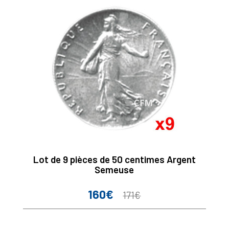
Lot de 9 pièces de 50 centimes Argent
Semeuse
160€
Prix
Prix
171€
de
base