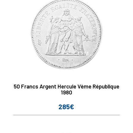
50 Francs Argent Hercule Vème République
1980
285€
Prix