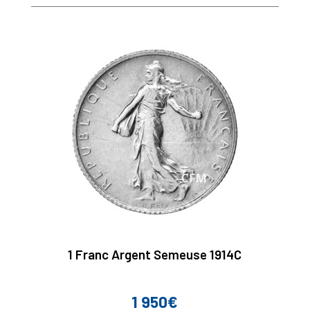
1 Franc Argent Semeuse 1914C
1 950€
Prix