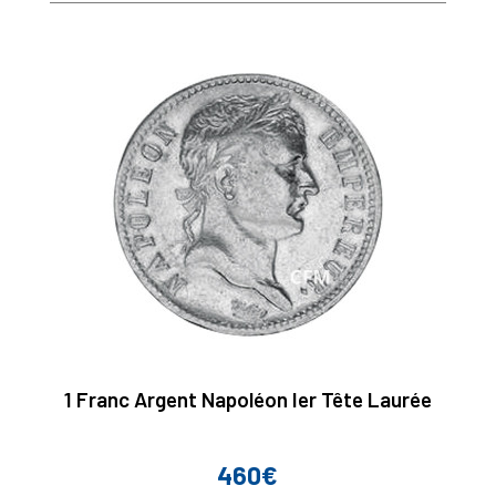
1 Franc Argent Napoléon Ier Tête Laurée
460€
Prix