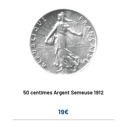
50 centimes Argent Semeuse 1912
19€
Prix