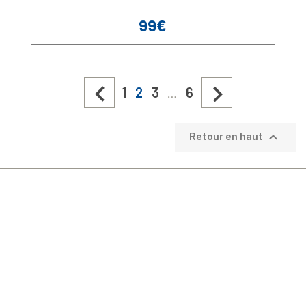
99€
Prix


1
2
3
6
…

Retour en haut