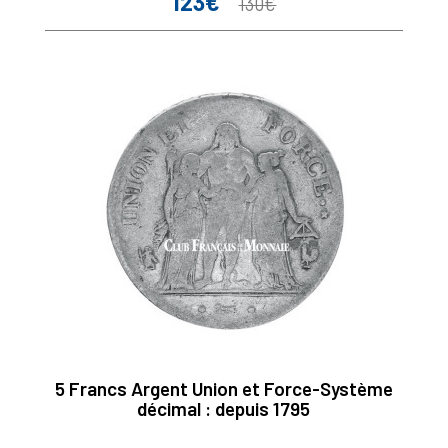
123€
Prix
Prix
130€
de
base
5 Francs Argent Union et Force-Système
décimal : depuis 1795