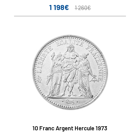
1 198€
Prix
Prix
1 260€
de
base
10 Franc Argent Hercule 1973