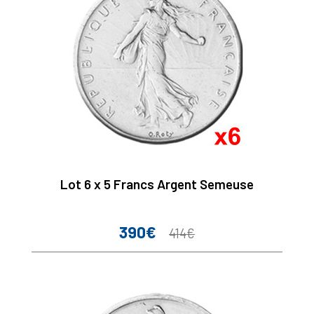
Lot 6 x 5 Francs Argent Semeuse
390€
Prix
Prix
414€
de
base