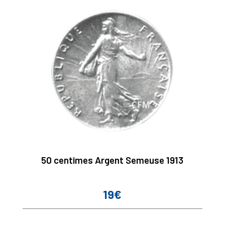
50 centimes Argent Semeuse 1913
19€
Prix