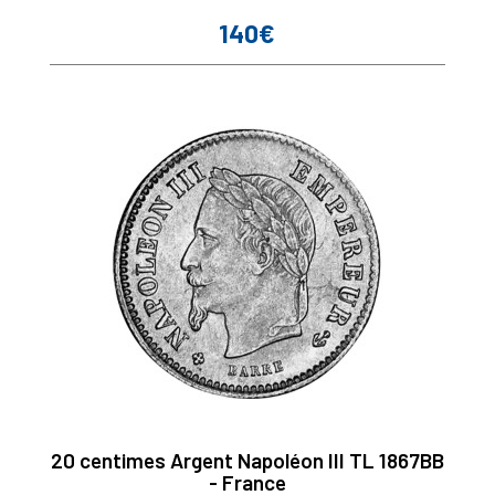
140€
Prix
20 centimes Argent Napoléon III TL 1867BB
- France