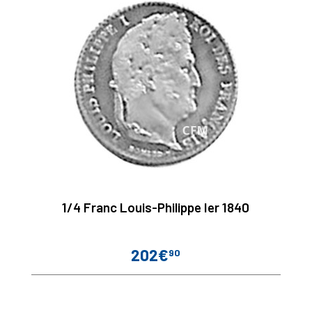
1/4 Franc Louis-Philippe Ier 1840
202€
90
Prix