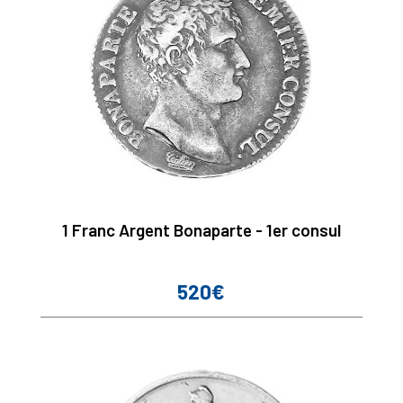
1 Franc Argent Bonaparte - 1er consul
520€
Prix