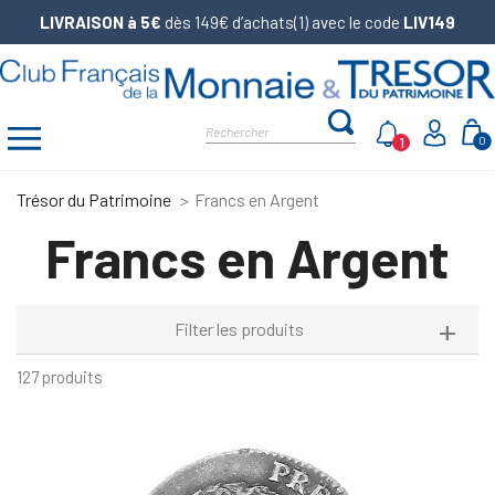
LIVRAISON à 5€
dès 149€ d’achats(1) avec le code
LIV149
1
0
Trésor du Patrimoine
Francs en Argent
Francs en Argent
Filter les produits
127 produits