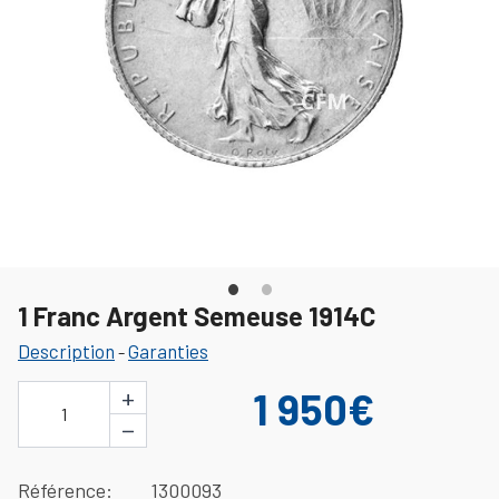
1 Franc Argent Semeuse 1914C
Description
Garanties
-
+
1 950€
1
−
Référence
1300093