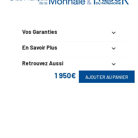
Vos Garanties

En Savoir Plus

Retrouvez Aussi

1 950€
AJOUTER AU PANIER
Suivez-Nous