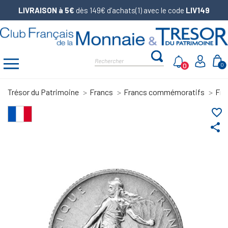
LIVRAISON à 5€
dès 149€ d’achats(1) avec le code
LIV149
0
0
Trésor du Patrimoine
Francs
Francs commémoratifs
Fra
favorite_border
share