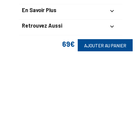
En Savoir Plus

Retrouvez Aussi

69€
AJOUTER AU PANIER
Suivez-Nous