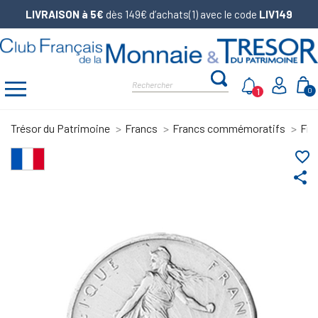
LIVRAISON à 5€
dès 149€ d’achats(1) avec le code
LIV149
1
0
Trésor du Patrimoine
Francs
Francs commémoratifs
Fra
favorite_border
share