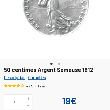
50 centimes Argent Semeuse 1912
Description
Garanties
-
4
/
5
-
1
avis
+
19€
1
−