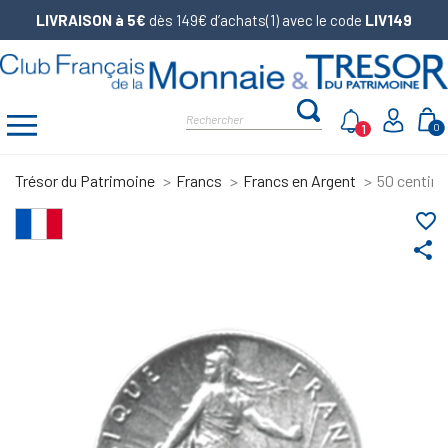
LIVRAISON à 5€
dès 149€ d’achats(1) avec le code
LIV149
1
0
Trésor du Patrimoine
Francs
Francs en Argent
50 centim
favorite_border
share