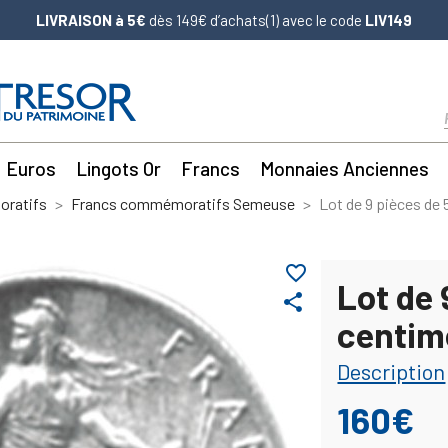
LIVRAISON à 5€
dès 149€ d’achats(1) avec le code
LIV149
Euros
Lingots Or
Francs
Monnaies Anciennes
ratifs
Francs commémoratifs Semeuse
Lot de 9 pièces de
favorite_border
Lot de 
share
centim
Description
160€