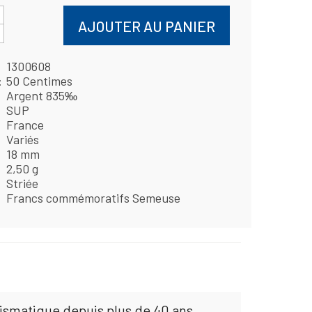
AJOUTER AU PANIER
1300608
50 Centimes
Argent 835‰
SUP
France
Variés
18 mm
2,50 g
Striée
Francs commémoratifs Semeuse
mismatique depuis plus de 40 ans