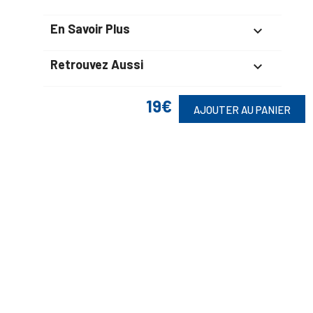
En Savoir Plus

Retrouvez Aussi

19€
AJOUTER AU PANIER
Suivez-Nous