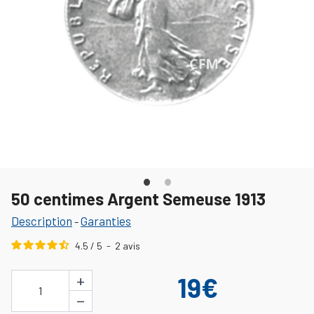
50 centimes Argent Semeuse 1913
Description
Garanties
-
4.5
/
5
-
2
avis
+
19€
1
−