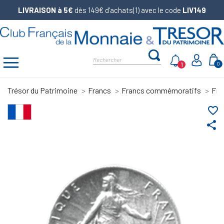
LIVRAISON à 5€
dès 149€ d’achats(1) avec le code
LIV149
1
0
Trésor du Patrimoine
Francs
Francs commémoratifs
Fra
favorite_border
share