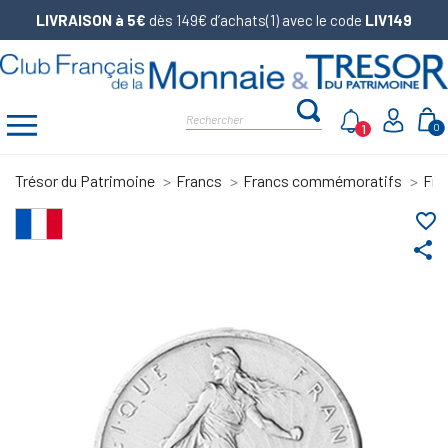
LIVRAISON à 5€
dès 149€ d’achats(1) avec le code
LIV149
1
0
Trésor du Patrimoine
Francs
Francs commémoratifs
Fra
favorite_border
share