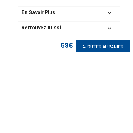
En Savoir Plus

Retrouvez Aussi

69€
AJOUTER AU PANIER
Suivez-Nous