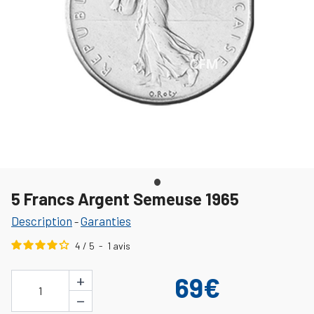
5 Francs Argent Semeuse 1965
Description
Garanties
-
4
/
5
-
1
avis
+
69€
1
−