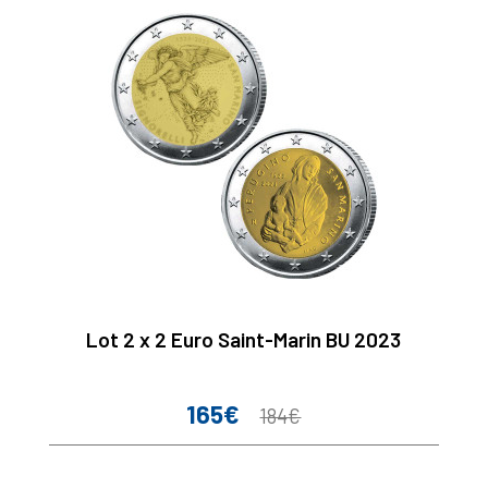
Lot 2 x 2 Euro Saint-Marin BU 2023
165€
Prix
Prix
184€
de
base