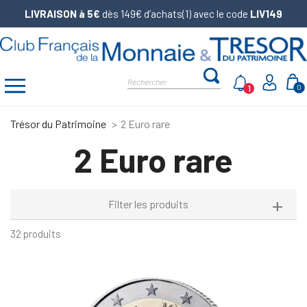
LIVRAISON à 5€
dès 149€ d’achats(1) avec le code
LIV149
1
0
Trésor du Patrimoine
2 Euro rare
2 Euro rare
Filter les produits
32 produits