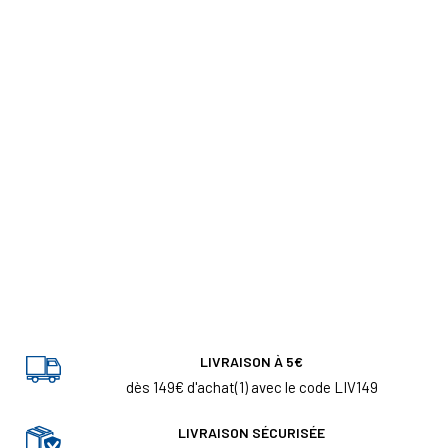
d'une pièce de 2 euros rare est bien plus qu'un simple achat de
monnaie. C'est un investissement dans un objet de collection
chargé d'histoire, véritable trésor du patrimoine monétaire.
C'est ce qui rend la numismatique si passionnante et attractive.
LIVRAISON À 5€
dès 149€ d'achat(1) avec le code LIV149
LIVRAISON SÉCURISÉE