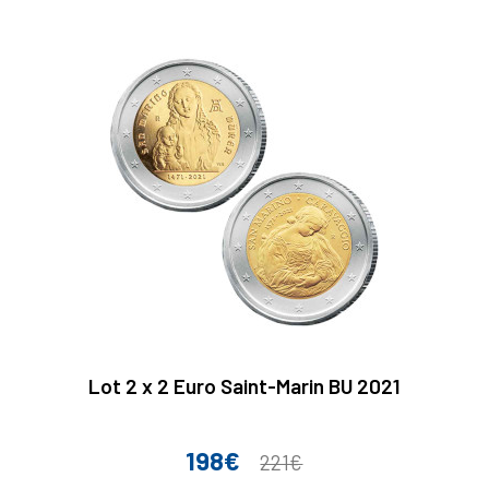
Lot 2 x 2 Euro Saint-Marin BU 2021
198€
Prix
Prix
221€
de