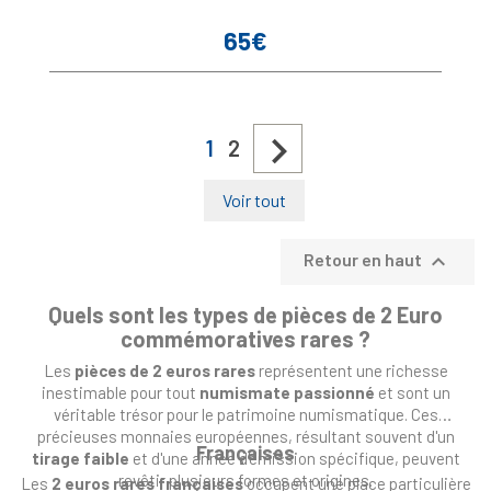
65€
Prix

1
2
Voir tout

Retour en haut
Quels sont les types de pièces de 2 Euro
commémoratives rares ?
Les
pièces de 2 euros rares
représentent une richesse
inestimable pour tout
numismate passionné
et sont un
véritable trésor pour le patrimoine numismatique. Ces
précieuses monnaies européennes, résultant souvent d'un
Françaises
tirage faible
et d'une année d'émission spécifique, peuvent
revêtir plusieurs formes et origines.
Les
2 euros rares françaises
occupent une place particulière