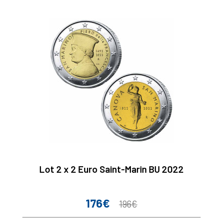
Lot 2 x 2 Euro Saint-Marin BU 2022
176€
Prix
Prix
196€
de
base