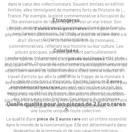
dans le cœur des collectionneurs. Souvent émises en édition
limitée, elles témoignent de moments forts de l'histoire de la
France. Par exemple, la pièce commémorative à l'occasion du
Etrangères
70e anniversaire de l'appel du 18 juin est un vrai trésor. Son
design, mariant habilement le symbole national de la France
Les pièces de
2 euros étrangères rares
sont également une
avec l'année d'émission, fait d'elle une pièce unique dans
pépite pour les collectionneurs. Chaque pays de la zone euro a le
l'univers numismatique.
droit d'émettre une certaine quantité de monnaies
commémoratives, reflétant leur histoire ou leur culture. Les
Colorisées
pièces grecques, par exemple, sont particulièrement
recherchées, notamment en raison de leur tirage limité et de
Dernier type de 2 euros rares, les
pièces colorisées
. Ces pièces
leur originalité. Chacune de ces monnaies représente une rareté
atypiques offrent une dimension esthétique supplémentaire qui
monétaire qui attire l'attention des collectionneurs du monde
séduit bon nombre de collectionneurs. Elles sont le résultat d'un
entier.
travail d'artiste qui allie la qualité de la frappe de la monnaie à
Au-delà de ces trois catégories, d’autres types de
2 euros
des couleurs éclatantes. Ces euros spécifiques ne circulent pas
commémoratives rares
peuvent exister. Que ce soit des
et se retrouvent généralement dans des collections privées.
euros avec un défaut de frappe, des pièces d’essais ou encore
Malgré leur rareté, ces pièces colorisées restent accessibles
des séries euro très limitées. Ces trésors du patrimoine
pour tous les amoureux de la numismatique qui souhaitent faire
Quelle qualité pour les pièces de 2 Euro rares
numismatique font le bonheur des collectionneurs et apportent
une acquisition de pièce hors du commun.
?
une touche unique à toute collection.
La qualité d'une
pièce de 2 euros rare
est un critère essentiel
dans le monde de la numismatique. Elle est déterminante dans
l'évaluation de la monnaie et de son caractère précieux.