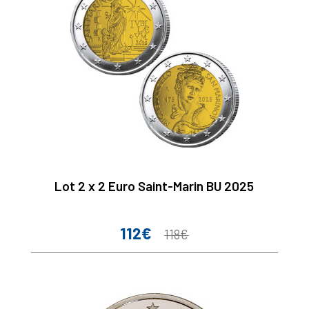
Lot 2 x 2 Euro Saint-Marin BU 2025
112€
Prix
Prix
118€
de
base