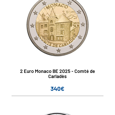
2 Euro Monaco BE 2025 - Comté de
Carladès
340€
Prix