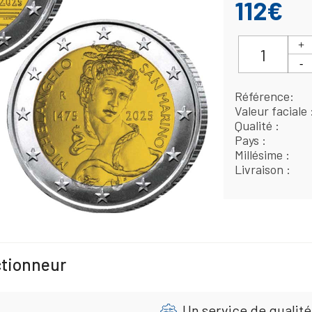
112€
Référence
Valeur faciale
Qualité
Pays
Millésime
Livraison
ctionneur
Un service de qualité