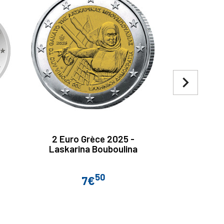
navigate_next
2 Euro Grèce 2025 -
2 euro Autr
Laskarina Bouboulina
du traité 
l
50
7€
Prix
P