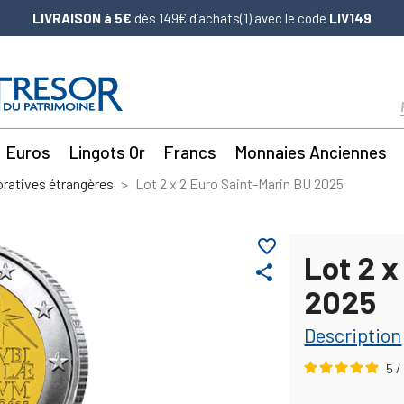
LIVRAISON à 5€
dès 149€ d’achats(1) avec le code
LIV149
Euros
Lingots Or
Francs
Monnaies Anciennes
atives étrangères
Lot 2 x 2 Euro Saint-Marin BU 2025
favorite_border
Lot 2 x
share
2025
Description
5
/