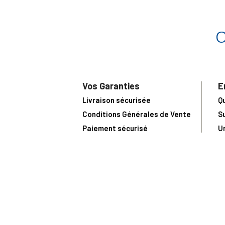
Vos Garanties
E
Livraison sécurisée
Q
Conditions Générales de Vente
S
Paiement sécurisé
U
Satisfait ou remboursé
R
N
N