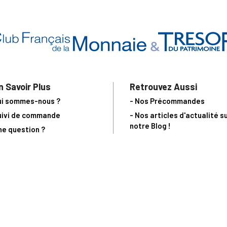
n Savoir Plus
Retrouvez Aussi
ui sommes-nous ?
- Nos Précommandes
uivi de commande
- Nos articles d'actualité s
notre Blog !
ne question ?
- Notre catalogue en ligne
ecevoir un catalogue
- Les objets de collection &
ous contacter
livres sur notre site parten
os partenaires
L’Homme Moderne