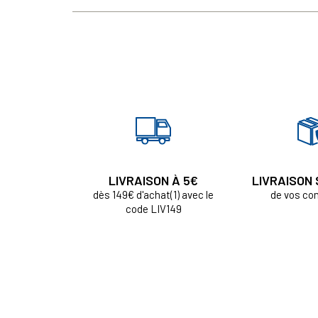
LIVRAISON À 5€
LIVRAISON
dès 149€ d'achat(1) avec le
de vos c
code LIV149