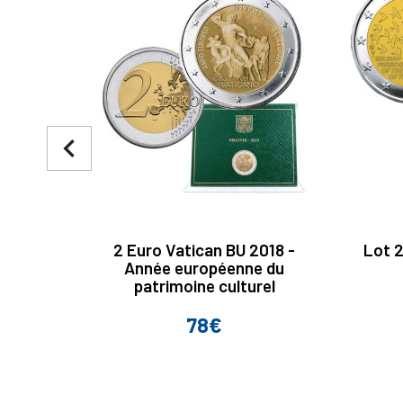
navigate_before
2 Euro Vatican BU 2018 -
Lot 2
Année européenne du
patrimoine culturel
78€
Prix