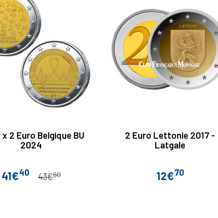
 x 2 Euro Belgique BU
2 Euro Lettonie 2017 -
2024
Latgale
40
70
41€
12€
60
Prix
Prix de base
Prix
43€