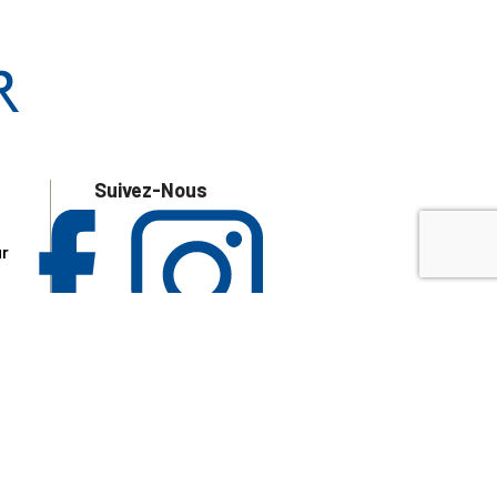
Suivez-Nous
ur
 les
aire