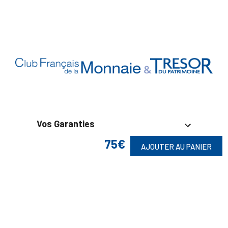
Vos Garanties

75€
AJOUTER AU PANIER
En Savoir Plus

Retrouvez Aussi
