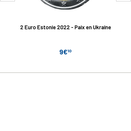
2 Euro Estonie 2022 - Paix en Ukraine
9€
10
Prix