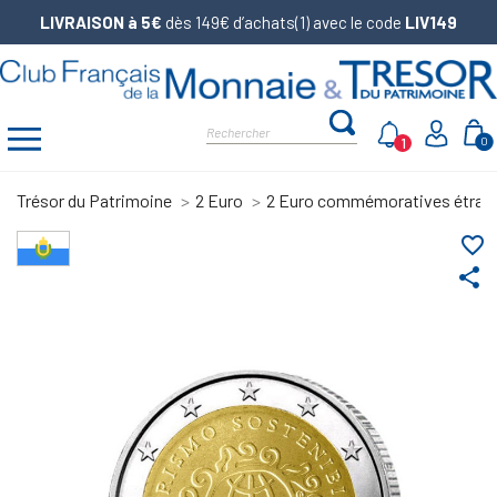
LIVRAISON à 5€
dès 149€ d’achats(1) avec le code
LIV149
1
0
Trésor du Patrimoine
2 Euro
2 Euro commémoratives étran
favorite_border
share