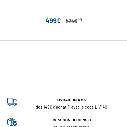
499€
90
Prix
Prix de base
525€
LIVRAISON À 5€
dès 149€ d'achat(1) avec le code LIV149
LIVRAISON SÉCURISÉE
de vos commandes