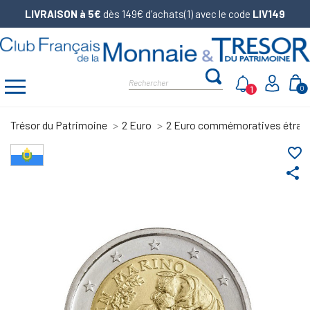
LIVRAISON à 5€
dès 149€ d’achats(1) avec le code
LIV149
1
0
Trésor du Patrimoine
2 Euro
2 Euro commémoratives étran
favorite_border
share