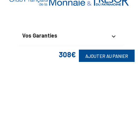
Vos Garanties

En Savoir Plus

308€
AJOUTER AU PANIER
Retrouvez Aussi

Suivez-Nous