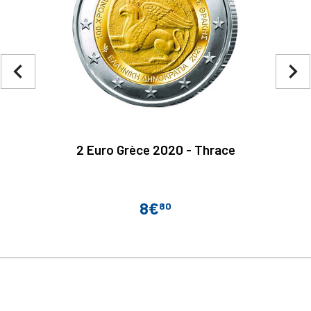
navigate_before
navigate_next
2 Euro Grèce 2020 - Thrace
8€
80
Prix