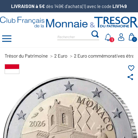
LIVRAISON à 5€
dès 149€ d’achats(1) avec le code
LIV149
1
0
Trésor du Patrimoine
2 Euro
2 Euro commémoratives étran
favorite_border
share