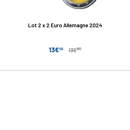
Lot 2 x 2 Euro Allemagne 2024
13€
10
80
Prix
Prix de base
13€