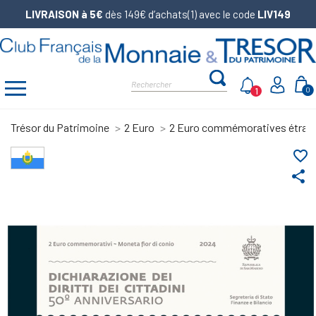
LIVRAISON à 5€
dès 149€ d’achats(1) avec le code
LIV149
1
0
Trésor du Patrimoine
2 Euro
2 Euro commémoratives étran
favorite_border
share