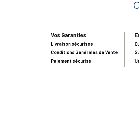
Vos Garanties
E
Livraison sécurisée
Q
Conditions Générales de Vente
S
Paiement sécurisé
U
Satisfait ou remboursé
R
N
N