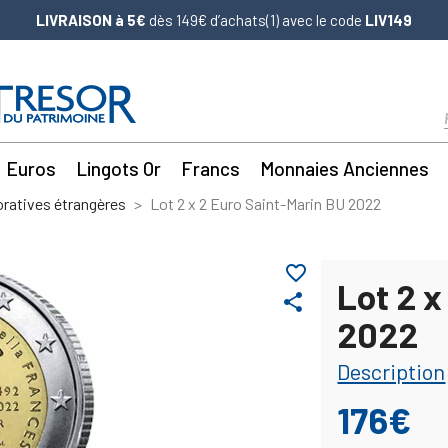
LIVRAISON à 5€
dès 149€ d’achats(1) avec le code
LIV149
Euros
Lingots Or
Francs
Monnaies Anciennes
atives étrangères
Lot 2 x 2 Euro Saint-Marin BU 2022
favorite_border
Lot 2 x
share
2022
Description
176€