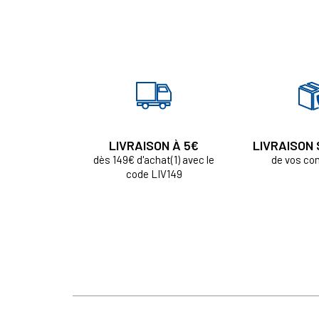
LIVRAISON À 5€
LIVRAISON
dès 149€ d'achat(1) avec le
de vos c
code LIV149