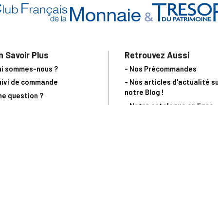
n Savoir Plus
Retrouvez Aussi
ui sommes-nous ?
- Nos Précommandes
uivi de commande
- Nos articles d'actualité s
notre Blog !
ne question ?
- Notre catalogue en ligne
ecevoir un catalogue
- Les objets de collection &
ous contacter
livres sur notre site parten
os partenaires
L’Homme Moderne