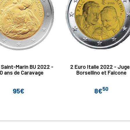
 Saint-Marin BU 2022 -
2 Euro Italie 2022 - Jug
0 ans de Caravage
Borsellino et Falcone
50
95€
8€
Prix
Prix