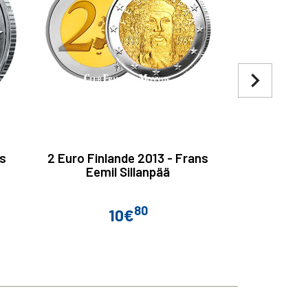
navigate_next
es
2 Euro Finlande 2013 - Frans
2 Euro Finl
Eemil Sillanpää
de
80
10€
Prix