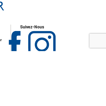
Suivez-Nous
ur
 les
aire