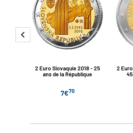
navigate_before
2 Euro Slovaquie 2018 - 25
2 Euro
ans de la République
45
70
7€
Prix