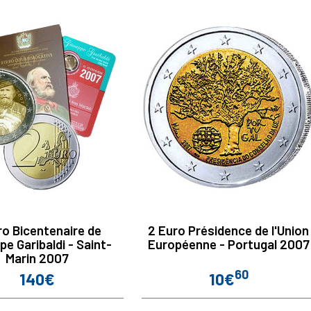
ro Bicentenaire de
2 Euro Présidence de l'Union
pe Garibaldi - Saint-
Européenne - Portugal 2007
Marin 2007
60
140€
10€
Prix
Prix