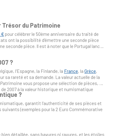
r Trésor du Patrimoine
 €
pour célébrer le 50ème anniversaire du traité de
ts ont la possibilité d'émettre une seconde pièce
ne seconde pièce. Il est à noter que le Portugal lance
007 ?
Belgique, l'Espagne, la Finlande, la
France
, la
Grèce
,
sur sa rareté et sa demande. La valeur actuelle de la
u Patrimoine vous propose une sélection de pièces, en
s de 2007 à la valeur historique et numismatique
ntique ?
umismatique, garantit l'authenticité de ses pièces et
s suivants (exemples pour la 2 Euro Commémorative
ien détaillée, sans bavures ni rayures, et les étoiles