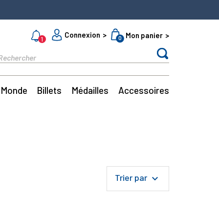
Connexion
Mon panier
0
1
Monde
Billets
Médailles
Accessoires
Trier par
keyboard_arrow_down