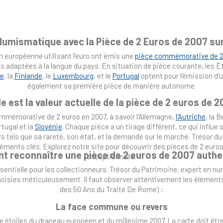
Numismatique avec la Pièce de 2 Euros de 2007 su
ion européenne utilisant l’euro ont émis une
pièce commémorative de 2
daptées à la langue du pays. En situation de pièce courante, les Éta
ne
, la
Finlande
, le
Luxembourg
, et le
Portugal
optent pour l'émission d'u
également sa première pièce de manière autonome.
le est la valeur actuelle de la pièce de 2 euros de 2
ommémorative de 2 euros en 2007, à savoir l'Allemagne,
l'Autriche
, la 
ortugal et la
Slovénie
. Chaque pièce a un tirage différent, ce qui influe 
s tels que sa rareté, son état, et la demande sur le marché. Trésor d
éments clés. Explorez notre site pour découvrir des pièces de 2 euro
 reconnaître une pièce de 2 euros de 2007 authe
exceptionnelle.
sentielle pour les collectionneurs. Trésor du Patrimoine, expert en n
oisies méticuleusement. Il faut observer attentivement les élément
des 50 Ans du Traité De Rome) :
La face commune ou revers
étoiles du drapeau européen et du millésime 2007. La carte doit être b