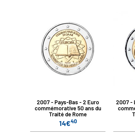
2007 - Pays-Bas - 2 Euro
2007 - 
commémorative 50 ans du
commé
Traité de Rome
T
40
14€
Prix