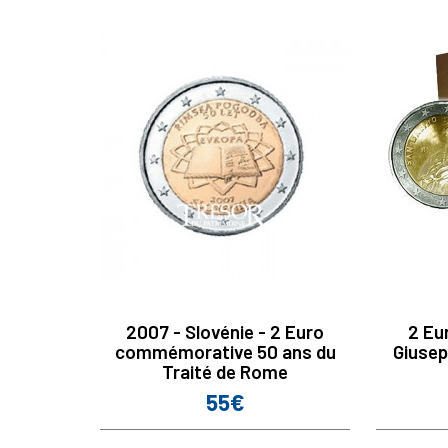
2007 - Slovénie - 2 Euro
2 Eu
commémorative 50 ans du
Giusep
Traité de Rome
55€
Prix