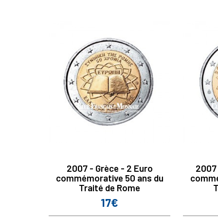
2007 - Grèce - 2 Euro
2007 
commémorative 50 ans du
commé
Traité de Rome
T
17€
Prix