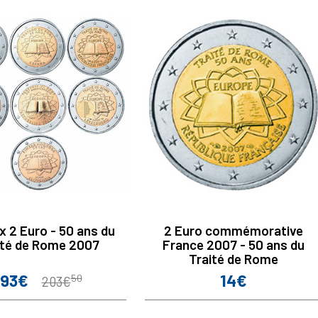
 x 2 Euro - 50 ans du
2 Euro commémorative
ité de Rome 2007
France 2007 - 50 ans du
Traité de Rome
193€
14€
rix
Prix
Prix
50
203€
de
base