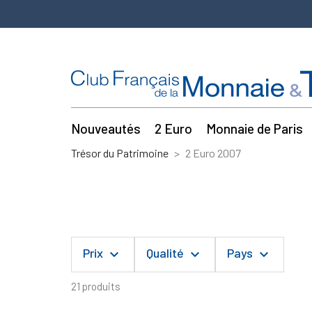
Nouveautés
2 Euro
Monnaie de Paris
Trésor du Patrimoine
2 Euro 2007
Prix
Qualité
Pays
keyboard_arrow_down
keyboard_arrow_down
keyboard_arrow_down
21 produits