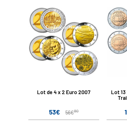
Lot de 4 x 2 Euro 2007
Lot 13
Tra
53€
Prix
Prix
P
80
56€
de
base