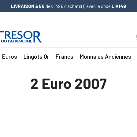
LIVRAISON à 5€
dès 149€ d’achats(1) avec le code
LIV149
Euros
Lingots Or
Francs
Monnaies Anciennes
2 Euro 2007