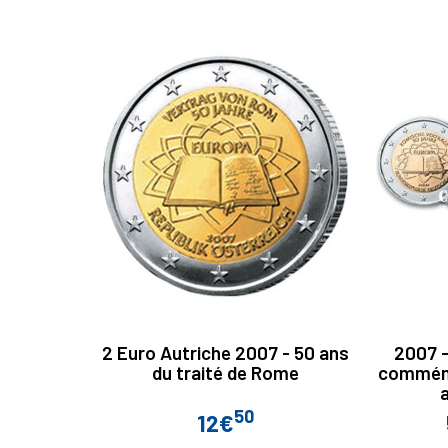
2 Euro Autriche 2007 - 50 ans
2007 -
du traité de Rome
commémo
a
50
12€
Prix