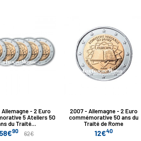
 Allemagne - 2 Euro
2007 - Allemagne - 2 Euro
rative 5 Ateliers 50
commémorative 50 ans du
ns du Traité...
Traité de Rome
90
40
58€
12€
Prix
Prix
Prix
62€
de