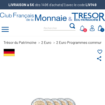
LIVRAISON à 5€
dès 149€ d’achats(1) avec le code
LIV149
0
0
Trésor du Patrimoine
2 Euro
2 Euro Programmes communs
favorite_border
share