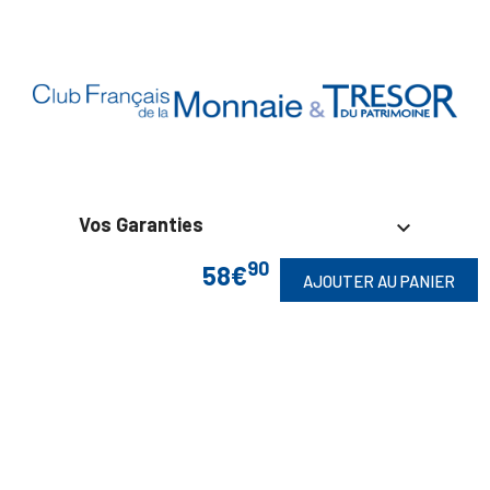
Vos Garanties

90
58€
En Savoir Plus

AJOUTER AU PANIER
Retrouvez Aussi

Suivez-Nous