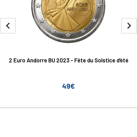
navigate_before
navigate_next
2 Euro Andorre BU 2023 - Fête du Solstice d’été
49€
Prix