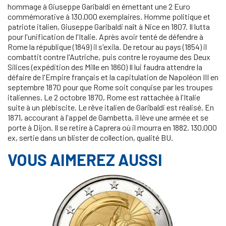
hommage à Giuseppe Garibaldi en émettant une 2 Euro
commémorative à 130.000 exemplaires. Homme politique et
patriote italien, Giuseppe Garibaldi naît à Nice en 1807. Il lutta
pour l'unification de l'Italie. Après avoir tenté de défendre à
Rome la république (1849) il s'exila. De retour au pays (1854) il
combattit contre l'Autriche, puis contre le royaume des Deux
Silices (expédition des Mille en 1860) Il lui faudra attendre la
défaire de l'Empire français et la capitulation de Napoléon III en
septembre 1870 pour que Rome soit conquise par les troupes
italiennes. Le 2 octobre 1870, Rome est rattachée à l'Italie
suite à un plébiscite. Le rêve italien de Garibaldi est réalisé. En
1871, accourant à l'appel de Gambetta, il lève une armée et se
porte à Dijon. Il se retire à Caprera où il mourra en 1882. 130.000
ex, sertie dans un blister de collection, qualité BU.
VOUS AIMEREZ AUSSI