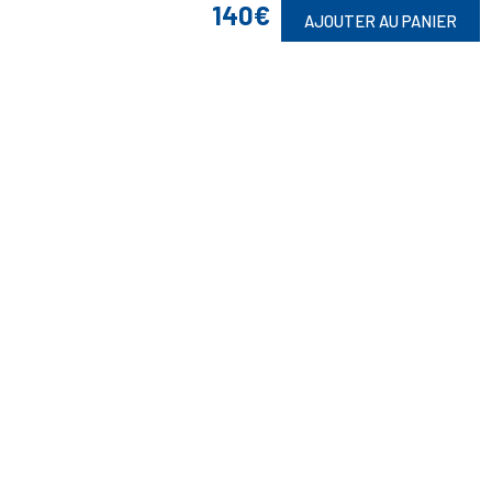
140€
AJOUTER AU PANIER
Retrouvez Aussi

Suivez-Nous