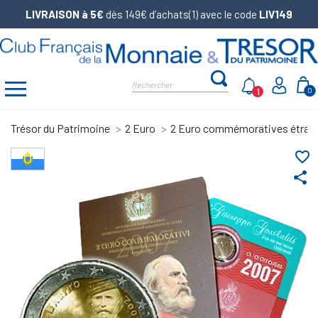
LIVRAISON à 5€
dès 149€ d’achats(1) avec le code
LIV149
1
0
Trésor du Patrimoine
2 Euro
2 Euro commémoratives étran
favorite_border
share