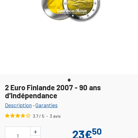
2 Euro Finlande 2007 - 90 ans
d’Indépendance
Description
Garanties
-
3.7
/
5
-
3
avis
50
+
23€
1