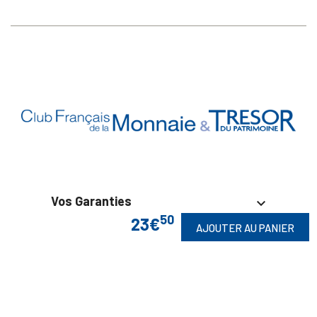
Vos Garanties

50
23€
AJOUTER AU PANIER
En Savoir Plus

Retrouvez Aussi
