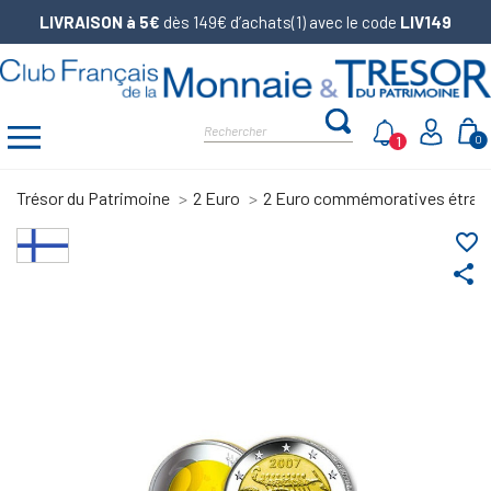
LIVRAISON à 5€
dès 149€ d’achats(1) avec le code
LIV149
1
0
Trésor du Patrimoine
2 Euro
2 Euro commémoratives étran
favorite_border
share