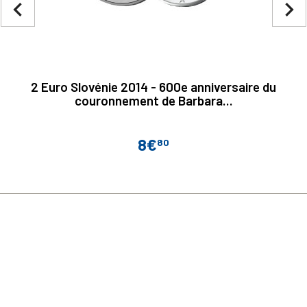
navigate_before
navigate_next
2 Euro Slovénie 2014 - 600e anniversaire du
couronnement de Barbara...
8€
80
Prix