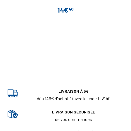
14€
40
Prix
LIVRAISON À 5€
dès 149€ d'achat(1) avec le code LIV149
LIVRAISON SÉCURISÉE
de vos commandes