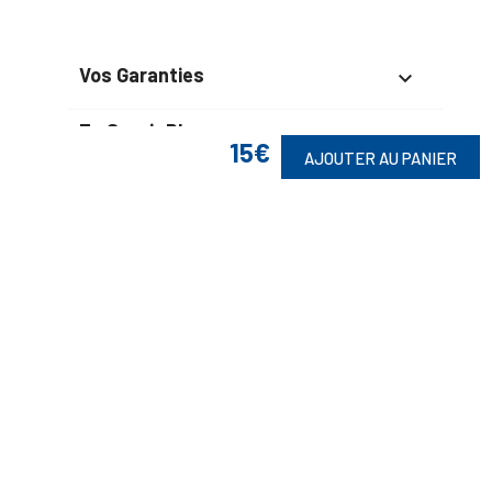
Vos Garanties

En Savoir Plus

15€
AJOUTER AU PANIER
Retrouvez Aussi

Suivez-Nous