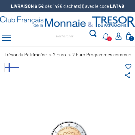
LIVRAISON à 5€
dès 149€ d’achats(1) avec le code
LIV149
1
0
Trésor du Patrimoine
2 Euro
2 Euro Programmes communs
favorite_border
share