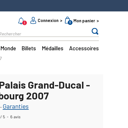
Connexion
Mon panier
0
1
Monde
Billets
Médailles
Accessoires
7
Palais Grand-Ducal -
bourg 2007
Garanties
-
/
5
-
6
avis