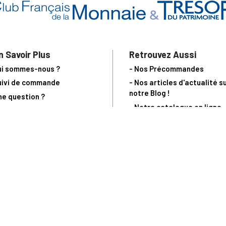
n Savoir Plus
Retrouvez Aussi
ui sommes-nous ?
- Nos Précommandes
uivi de commande
- Nos articles d'actualité s
notre Blog !
ne question ?
- Notre catalogue en ligne
ecevoir un catalogue
- Les objets de collection &
ous contacter
livres sur notre site parten
os partenaires
L’Homme Moderne