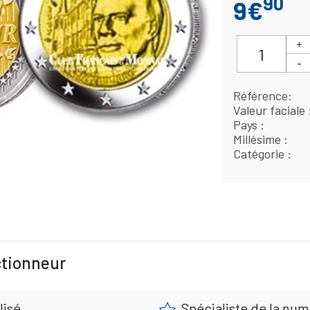
90
9€
Référence
Valeur faciale
Pays
Millésime
Catégorie
ctionneur
lisé
Spécialiste de la nu