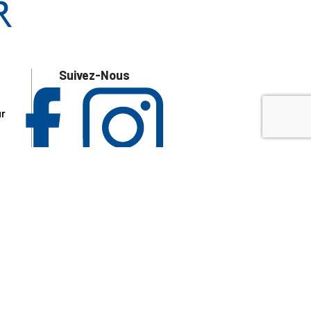
Suivez-Nous
ur
 les
aire