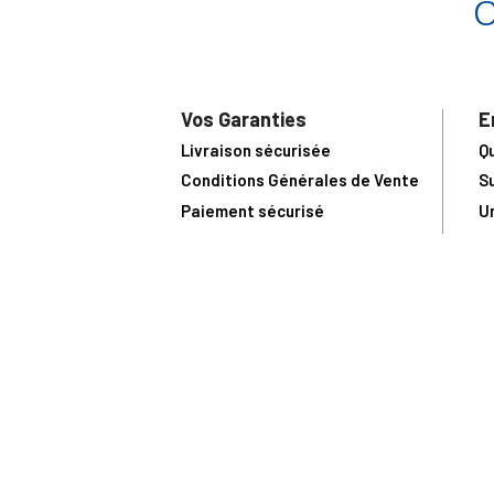
Vos Garanties
E
Livraison sécurisée
Q
Conditions Générales de Vente
S
Paiement sécurisé
U
Satisfait ou remboursé
R
N
N