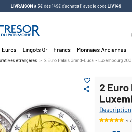
LIVRAISON à 5€
dès 149€ d’achats(1) avec le code
LIV149
Euros
Lingots Or
Francs
Monnaies Anciennes
atives étrangères
2 Euro Palais Grand-Ducal - Luxembourg 200
favorite_border
2 Euro 
share
Luxem
Description
4.7