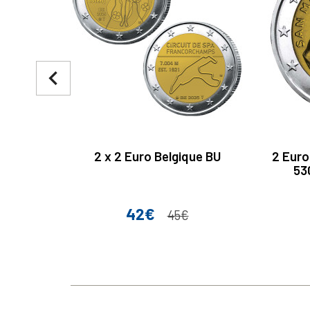
navigate_before
2 x 2 Euro Belgique BU
2 Euro
53
42€
Prix
Prix de base
45€