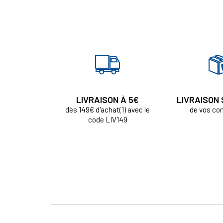
LIVRAISON À 5€
LIVRAISON
dès 149€ d'achat(1) avec le
de vos c
code LIV149