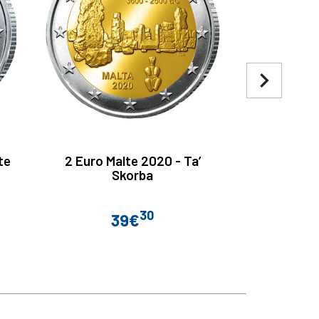
navigate_next
te
2 Euro Malte 2020 - Ta’
2 Euro A
Skorba
Château d
30
39€
Prix