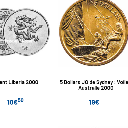
ent Liberia 2000
5 Dollars JO de Sydney : Voil
- Australie 2000
50
10€
19€
Prix
Prix