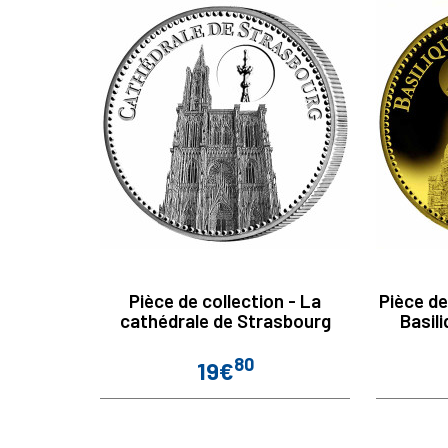
Pièce de collection - La
Pièce de
cathédrale de Strasbourg
Basil
80
19€
Prix