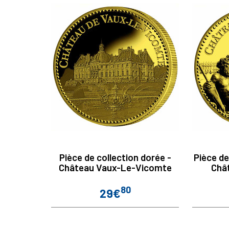
Pièce de collection dorée -
Pièce de
Château Vaux-Le-Vicomte
Chât
80
29€
Prix