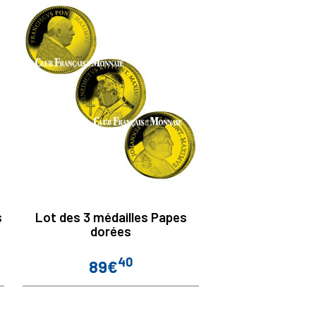
s
Lot des 3 médailles Papes
dorées
40
89€
Prix