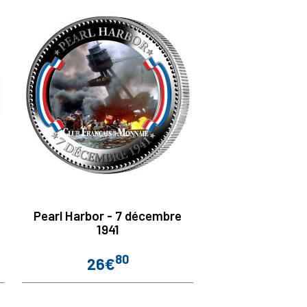
Pearl Harbor - 7 décembre
1941
80
26€
Prix