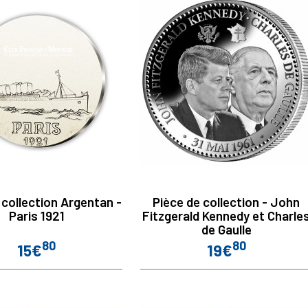
 collection Argentan -
Pièce de collection - John
Paris 1921
Fitzgerald Kennedy et Charle
de Gaulle
80
80
15€
19€
Prix
Prix