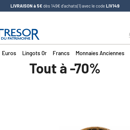
LIVRAISON à 5€
dès 149€ d’achats(1) avec le code
LIV149
Euros
Lingots Or
Francs
Monnaies Anciennes
Tout à -70%