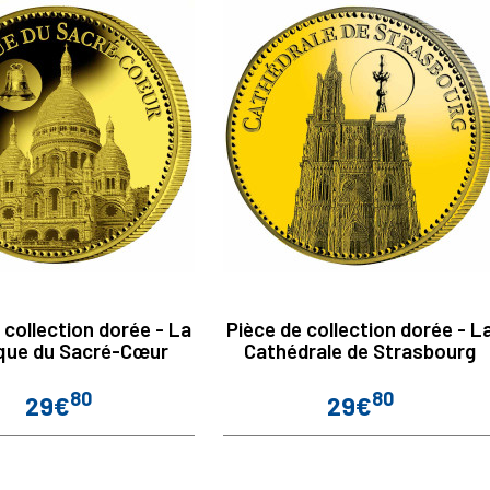
 collection dorée - La
Pièce de collection dorée - L
ique du Sacré-Cœur
Cathédrale de Strasbourg
80
80
29€
29€
Prix
Prix