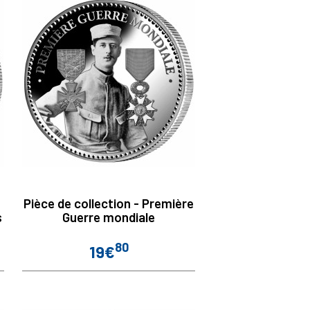
Pièce de collection - Première
s
Guerre mondiale
80
19€
Prix