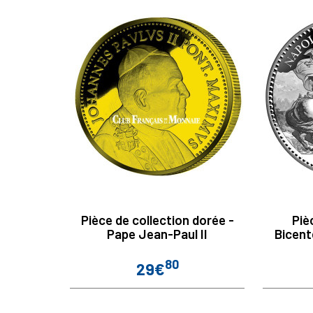
Pièce de collection dorée -
Piè
Pape Jean-Paul II
Bicent
80
29€
Prix