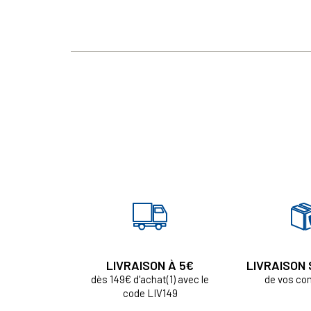
LIVRAISON À 5€
LIVRAISON
dès 149€ d'achat(1) avec le
de vos c
code LIV149