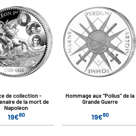
ce de collection -
Hommage aux “Poilus” de la
enaire de la mort de
Grande Guerre
Napoléon
80
80
19€
19€
Prix
Prix