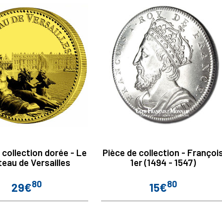
 collection dorée - Le
Pièce de collection - Françoi
eau de Versailles
1er (1494 - 1547)
80
80
29€
15€
Prix
Prix