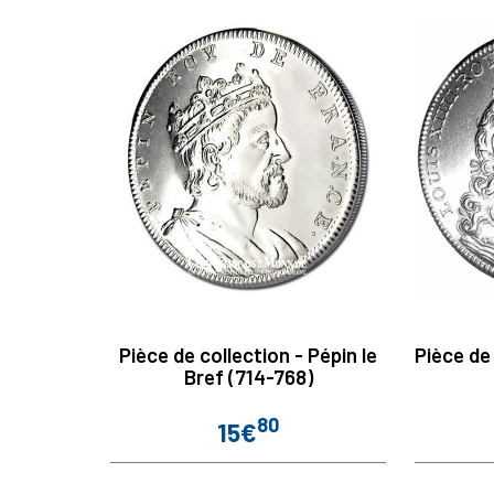
Pièce de collection - Pépin le
Pièce de
Bref (714-768)
80
15€
Prix