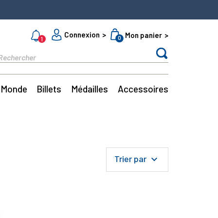
Connexion
Mon panier
0
1
Monde
Billets
Médailles
Accessoires
Trier par
keyboard_arrow_down