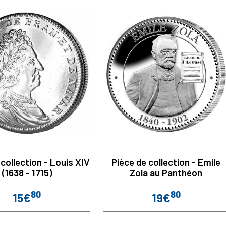
 collection - Louis XIV
Pièce de collection - Emile
(1638 - 1715)
Zola au Panthéon
80
80
15€
19€
Prix
Prix