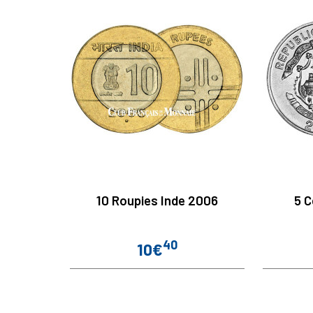
10 Roupies Inde 2006
5 C
40
10€
Prix