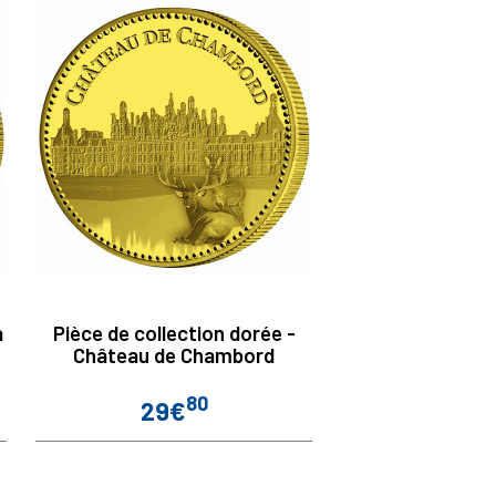
a
Pièce de collection dorée -
Château de Chambord
80
29€
Prix